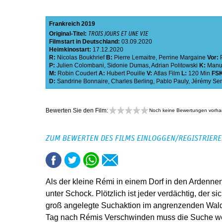
Frankreich
2019
Original-Titel:
TROIS JOURS ET UNE VIE
Filmstart in Deutschland:
03.09.2020
Heimkinostart:
17.12.2020
R:
Nicolas Boukhrief
B:
Pierre Lemaitre
,
Perrine Margaine
Vor:
P:
Julien Colombani
,
Sidonie Dumas
,
Adrian Politowski
K:
Manu
M:
Robin Coudert
A:
Hubert Pouille
V:
Atlas Film
L:
120 Min
FS
D:
Sandrine Bonnaire
,
Charles Berling
,
Pablo Pauly
,
Jérémy Se
Bewerten Sie den Film:
Noch keine Bewertungen vorh
ZUM BEWERTEN DES FILMS EINLOGGEN/REGISTRIER
Als der kleine Rémi in einem Dorf in den Ardennen
unter Schock. Plötzlich ist jeder verdächtig, der si
groß angelegte Suchaktion im angrenzenden Wald b
Tag nach Rémis Verschwinden muss die Suche w