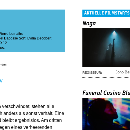
AKTUELLE FILMSTARTS
Noga
Pierre Lemaitre
el Dacosse
Sch:
Lydia Decobert
K:
12
nez
anden
Jono Be
REGISSEUR:
EN
Funeral Casino Bl
 verschwindet, stehen alle
ch anders als sonst verhält. Eine
leibt ergebnislos. Am dritten
egen eines verheerenden