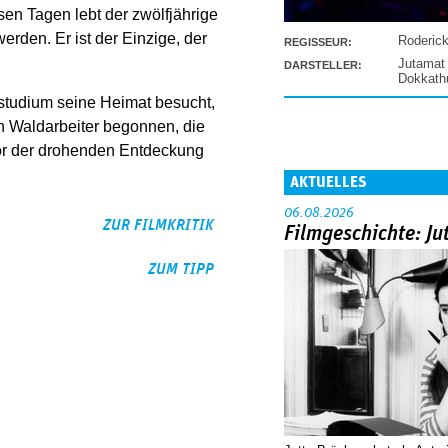
en Tagen lebt der zwölfjährige
erden. Er ist der Einzige, der
Roderic
REGISSEUR:
Jutamat
DARSTELLER:
Dokkat
studium seine Heimat besucht,
en Waldarbeiter begonnen, die
or der drohenden Entdeckung
AKTUELLES
06.08.2026
ZUR FILMKRITIK
Filmgeschichte: Ju
ZUM TIPP