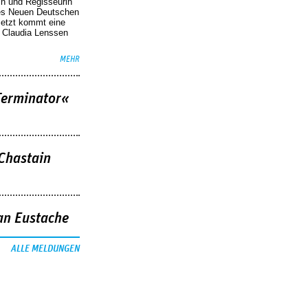
in und Regisseurin
des Neuen Deutschen
Jetzt kommt eine
. Claudia Lenssen
MEHR
Terminator«
 Chastain
an Eustache
ALLE MELDUNGEN