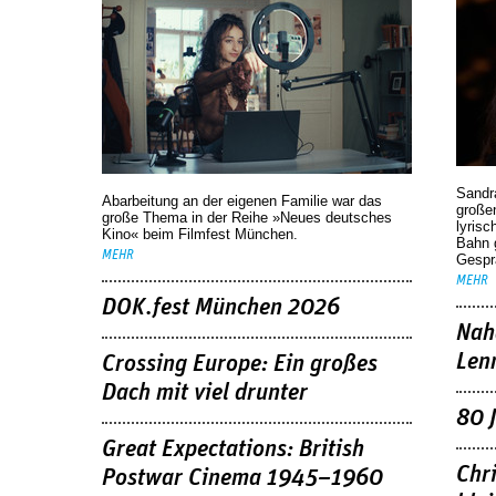
Sandr
Abarbeitung an der eigenen Familie war das
großen
große Thema in der Reihe »Neues deutsches
lyrisc
Kino« beim Filmfest München.
Bahn 
MEHR
Gespr
MEHR
DOK.fest München 2026
Nah
Len
Crossing Europe: Ein großes
Dach mit viel drunter
80 
Great Expectations: British
Chr
Postwar Cinema 1945–1960