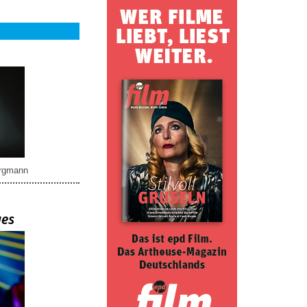
rgmann
ues