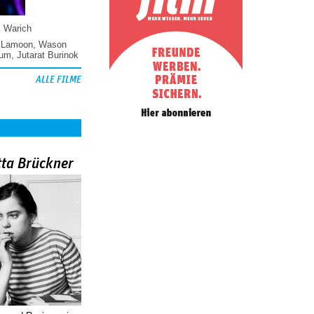
k Warich
 Lamoon
,
Wason
hum
,
Jutarat Burinok
ALLE FILME
tta Brückner