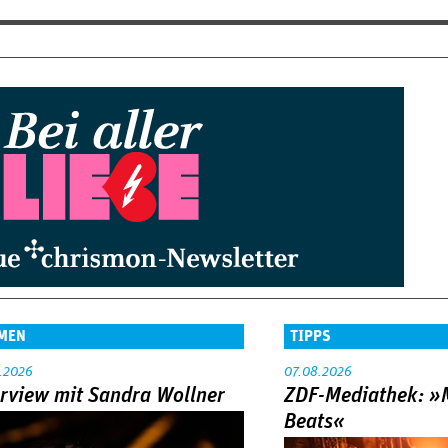
MEN
TIPPS
.2026
07.08.2026
erview mit Sandra Wollner
ZDF-Mediathek: 
Beats«