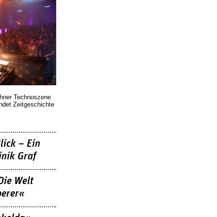
chner Technoszene
indet Zeitgeschichte
lick – Ein
nik Graf
Die Welt
berer«