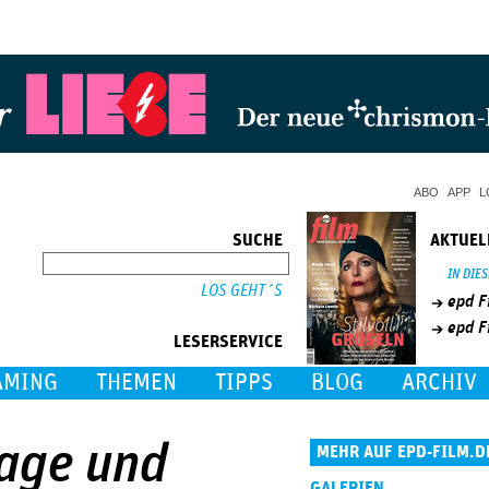
Jump to Navigation
ABO
APP
L
SUCHE
AKTUEL
SUCHE
IN DIE
epd F
epd F
LESERSERVICE
AMING
THEMEN
TIPPS
BLOG
ARCHIV
Tage und
MEHR AUF EPD-FILM.D
GALERIEN