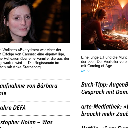
a Wollners »Everytime« war einer der
 Erfolge von Cannes: eine eigenwillige,
Eine junge DJ und die Mün
he Reflexion über eine ­Familie, die aus der
der 90er: Der Vierteiler verb
geworfen wird … Die Regisseurin im
mit Coming-of-Age.
äch mit Anke Sterneborg.
MEHR
Buch-Tipp: AugenB
aufnahme von Bárbara
Gespräch mit Domi
nie
arte-Mediathek: »
Jahre DEFA
braucht mehr Zau
istopher Nolan – Was