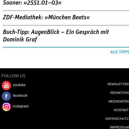
Sooner: »2551.01–03«
ZDF-Mediathek: »München Beats«
Buch-Tipp: AugenBlick – Ein Gespräch mit
Dominik Graf
ALLE TIPPS
FOLLOW US
NEWSLETTER
youtube
REDAKTION
facebook
MEDIADATEN
instagram
KONTAKT
DATENSCHUTZ
IMPRESSUM