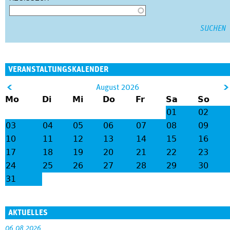
VERANSTALTUNGSKALENDER
&
August 2026
Mo
Di
Mi
Do
Fr
Sa
So
lt;
gt
01
02
;
03
04
05
06
07
08
09
10
11
12
13
14
15
16
17
18
19
20
21
22
23
24
25
26
27
28
29
30
31
AKTUELLES
06.08.2026