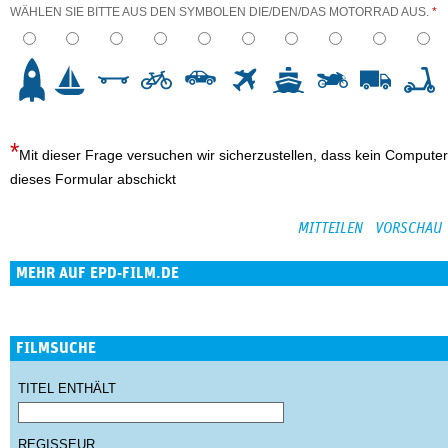
WÄHLEN SIE BITTE AUS DEN SYMBOLEN DIE/DEN/DAS MOTORRAD AUS.
*
3
4
5
6
7
8
9
10
Mit dieser Frage versuchen wir sicherzustellen, dass kein Computer
dieses Formular abschickt
MEHR AUF EPD-FILM.DE
FILMSUCHE
TITEL ENTHÄLT
REGISSEUR