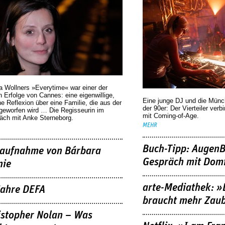
a Wollners »Everytime« war einer der
 Erfolge von Cannes: eine eigenwillige,
Eine junge DJ und die Mün
he Reflexion über eine ­Familie, die aus der
der 90er: Der Vierteiler verb
geworfen wird … Die Regisseurin im
mit Coming-of-Age.
äch mit Anke Sterneborg.
MEHR
Buch-Tipp: AugenB
aufnahme von Bárbara
Gespräch mit Domi
nie
arte-Mediathek: »
Jahre DEFA
braucht mehr Zau
istopher Nolan – Was