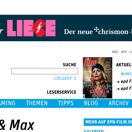
Jump to Navigation
ABO
APP
L
SUCHE
AKTUEL
SUCHE
IN DIE
epd F
epd F
LESERSERVICE
AMING
THEMEN
TIPPS
BLOG
ARCHIV
 & Max
MEHR AUF EPD-FILM.D
GALERIEN