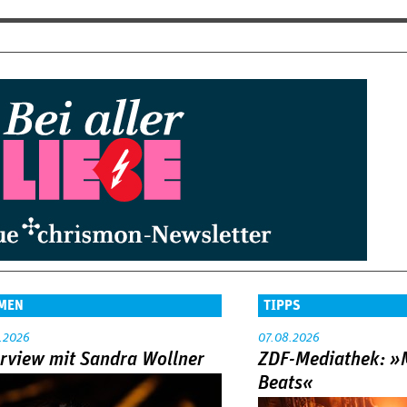
MEN
TIPPS
.2026
07.08.2026
erview mit Sandra Wollner
ZDF-Mediathek: 
Beats«