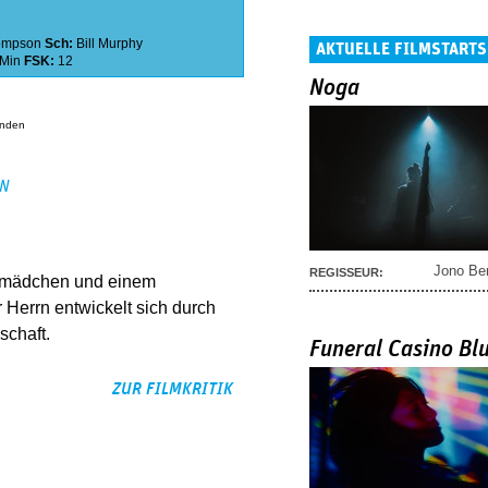
ompson
Sch:
Bill Murphy
AKTUELLE FILMSTARTS
 Min
FSK:
12
Noga
anden
EN
Jono Be
REGISSEUR:
dtmädchen und einem
 Herrn entwickelt sich durch
schaft.
Funeral Casino Bl
ZUR FILMKRITIK