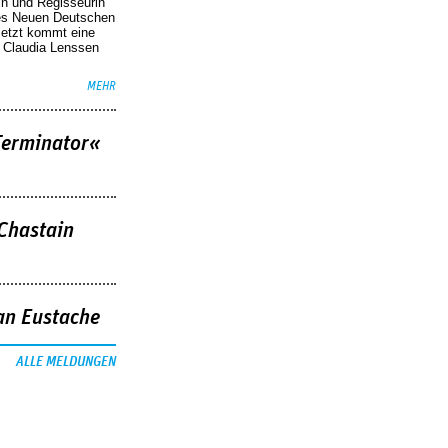
in und Regisseurin
des Neuen Deutschen
Jetzt kommt eine
. Claudia Lenssen
MEHR
Terminator«
 Chastain
an Eustache
ALLE MELDUNGEN