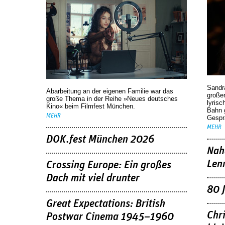
Sandr
Abarbeitung an der eigenen Familie war das
großen
große Thema in der Reihe »Neues deutsches
lyrisc
Kino« beim Filmfest München.
Bahn 
MEHR
Gespr
MEHR
DOK.fest München 2026
Nah
Len
Crossing Europe: Ein großes
Dach mit viel drunter
80 
Great Expectations: British
Chr
Postwar Cinema 1945–1960