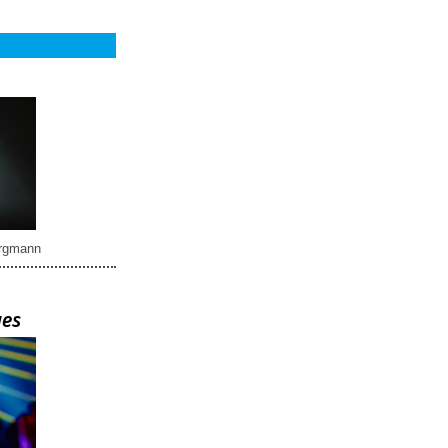
rgmann
ues