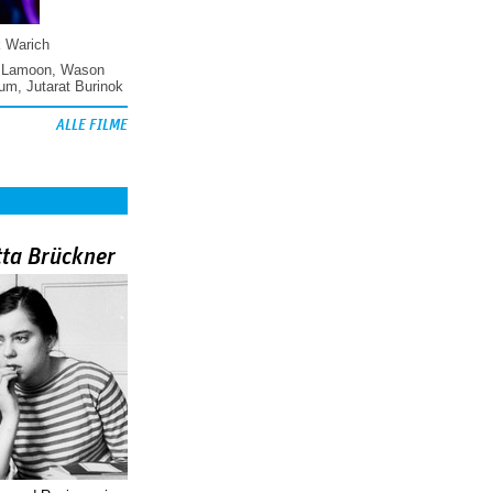
k Warich
 Lamoon
,
Wason
hum
,
Jutarat Burinok
ALLE FILME
tta Brückner