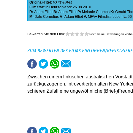
Original-Titel:
MARY & MAX
Filmstart in Deutschland:
26.08.2010
R:
Adam Elliot
B:
Adam Elliot
P:
Melanie Coombs
K:
Gerald Th
M:
Dale Cornelius
A:
Adam Elliot
V:
MFA+ Filmdistribution
L:
96
Bewerten Sie den Film:
Noch keine Bewertungen vorh
ZUM BEWERTEN DES FILMS EINLOGGEN/REGISTRIER
Zwischen einem linkischen australischen Vorsta
zurückgezogenen, introvertierten alten New Yorker
schieren Zufall eine ungewöhnliche (Brief-)Freund