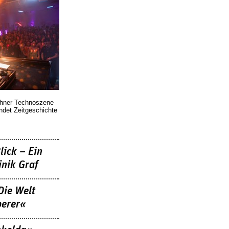
chner Technoszene
indet Zeitgeschichte
lick – Ein
nik Graf
Die Welt
berer«