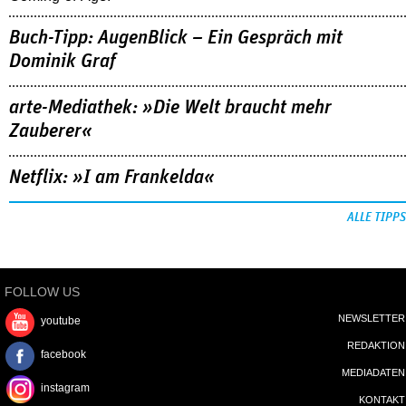
Buch-Tipp: AugenBlick – Ein Gespräch mit
Dominik Graf
arte-Mediathek: »Die Welt braucht mehr
Zauberer«
Netflix: »I am Frankelda«
ALLE TIPPS
FOLLOW US
NEWSLETTER
youtube
REDAKTION
facebook
MEDIADATEN
instagram
KONTAKT