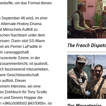
bedurfte, um das Format dieses
m September 46 wird, im eher
s Alternate-History-Drama
d Ménochets Auftritt zu
dischen Nachbarn unter dem
essen. Darin sitzt SS-Mann
The French Dispat
 als Perrier LaPadite in
in caravaggiohaft
szenierte Szene, in der
 zusammenbricht, ist qualvoll,
ich faszinierend mitzuerleben,
arre Gesichtslandschaft
 auflöst. Dieser
inem Interview, sei eine
nos Drehbuch für Tony Scotts
en und Dennis Hopper die
n »
«, ist
INGLOURIOUS BASTERDS
Der Mauretanier