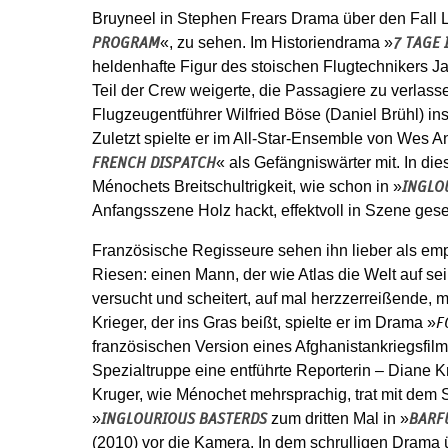
Bruyneel in Stephen Frears Drama über den Fall 
«, zu sehen. Im Historiendrama »
PROGRAM
7 TAGE 
heldenhafte Figur des stoischen Flugtechnikers J
Teil der Crew weigerte, die Passagiere zu verlasse
Flugzeugentführer Wilfried Böse (Daniel Brühl) 
Zuletzt spielte er im All-Star-Ensemble von Wes 
« als Gefängniswärter mit. In di
FRENCH DISPATCH
Ménochets Breitschultrigkeit, wie schon in »
INGLO
Anfangsszene Holz hackt, effektvoll in Szene gese
Französische Regisseure sehen ihn lieber als e
Riesen: einen Mann, der wie Atlas die Welt auf se
versucht und scheitert, auf mal herzzerreißende, 
Krieger, der ins Gras beißt, spielte er im Drama »
F
französischen Version eines Afghanistankriegsfilms,
Spezialtruppe eine entführte Reporterin – Diane K
Kruger, wie Ménochet mehrsprachig, trat mit dem 
»
zum dritten Mal in »
INGLOURIOUS BASTERDS
BARF
(2010) vor die Kamera. In dem schrulligen Drama 