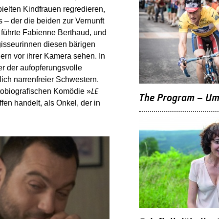
lten Kindfrauen regredieren,
– der die beiden zur Vernunft
e führte Fabienne Berthaud, und
gisseurinnen diesen bärigen
gern vor ihrer Kamera sehen. In
 er der aufopferungsvolle
ich narrenfreier Schwestern.
utobiografischen Komödie »
LE
The Program – Um 
en handelt, als Onkel, der in