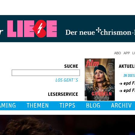
Jump to Navigation
ABO
APP
L
SUCHE
AKTUEL
SUCHE
IN DIE
epd F
epd F
LESERSERVICE
AMING
THEMEN
TIPPS
BLOG
ARCHIV