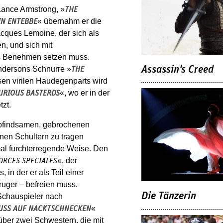
Lance Armstrong, »
THE
« übernahm er die
IN ENTEBBE
acques Lemoine, der sich als
n, und sich mit
ins Benehmen setzen muss.
Assassin's Creed
Andersons Schnurre »
THE
esen virilen Haudegenparts wird
«, wo er in der
URIOUS BASTERDS
tzt.
mpfindsamen, gebrochenen
inen Schultern zu tragen
mal furchterregende Weise. Den
«, der
ORCES SPECIALES
 in der er als Teil einer
ruger – befreien muss.
Die Tänzerin
Schauspieler nach
«
USS AUF NACKTSCHNECKEN
über zwei Schwestern, die mit