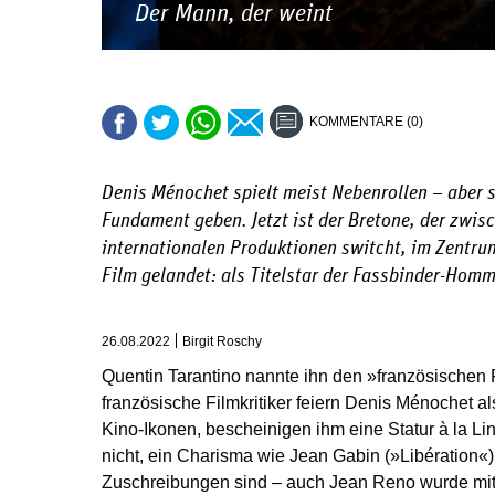
Der Mann, der weint
KOMMENTARE (0)
Denis Ménochet spielt meist Nebenrollen – aber s
Fundament geben. Jetzt ist der Bretone, der zwis
internationalen Produktionen switcht, im Zentr
Film gelandet: als Titelstar der Fassbinder-Hom
26.08.2022
Birgit Roschy
Quentin Tarantino nannte ihn den »französischen
französische Filmkritiker feiern Denis Ménochet a
Kino-Ikonen, bescheinigen ihm eine Statur à la Li
nicht, ein Charisma wie Jean Gabin (»Libération«).
Zuschreibungen sind – auch Jean Reno wurde mit 