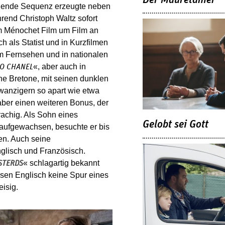
bildende Sequenz erzeugte neben
rend Christoph Waltz sofort
m Ménochet Film um Film an
h als Statist und in Kurzfilmen
 im Fernsehen und in nationalen
«, aber auch in
O CHANEL
e Bretone, mit seinen dunklen
anzigern so apart wie etwa
 aber einen weiteren Bonus, der
rachig. Als Sohn eines
Gelobt sei Gott
 aufgewachsen, besuchte er bis
en. Auch seine
nglisch und Französisch.
« schlagartig bekannt
STERDS
ssen Englisch keine Spur eines
eisig.