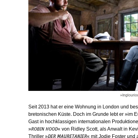
»Inglourio
Seit 2013 hat er eine Wohnung in London und besi
bretonischen Küste. Doch im Grunde lebt er »im Eu
Gast in hochklassigen internationalen Produktionen
»
« von Ridley Scott, als Anwalt in 
ROBIN HOOD
Thriller »
« mit Jodie Foster und 
DER MAURETANIER