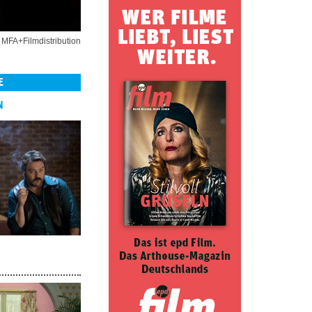
 MFA+Filmdistribution
E
N