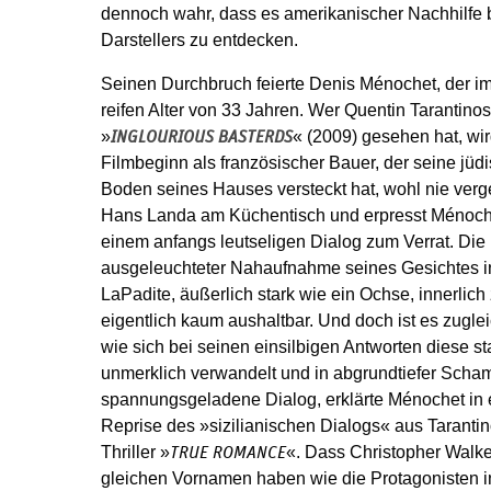
dennoch wahr, dass es amerikanischer Nachhilfe 
Darstellers zu entdecken.
Seinen Durchbruch feierte Denis Ménochet, der i
reifen Alter von 33 Jahren. Wer Quentin Tarantino
»
« (2009) gesehen hat, wir
INGLOURIOUS BASTERDS
Filmbeginn als französischer Bauer, der seine jü
Boden seines Hauses versteckt hat, wohl nie verg
Hans Landa am Küchentisch und erpresst Ménochet
einem anfangs leutseligen Dialog zum Verrat. Die 
ausgeleuchteter Nahaufnahme seines Gesichtes in
LaPadite, äußerlich stark wie ein Ochse, innerlich
eigentlich kaum aushaltbar. Und doch ist es zugle
wie sich bei seinen einsilbigen Antworten diese st
unmerklich verwandelt und in abgrundtiefer Scham
spannungsgeladene Dialog, erklärte Ménochet in e
Reprise des »sizilianischen Dialogs« aus Taranti
Thriller »
«. Dass Christopher Walk
TRUE ROMANCE
gleichen Vornamen haben wie die Protagonisten i