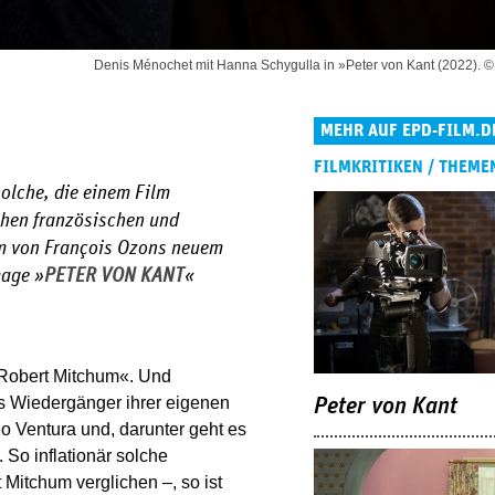
Denis Ménochet mit Hanna Schygulla in »Peter von Kant (2022). ©
MEHR AUF EPD-FILM.D
FILMKRITIKEN / THEME
olche, die einem Film
chen französischen und
um von François Ozons neuem
mage »
PETER VON KANT
«
 Robert Mitchum«. Und
ls Wiedergänger ihrer eigenen
Peter von Kant
no Ventura und, darunter geht es
 So inflationär solche
Mitchum verglichen –, so ist