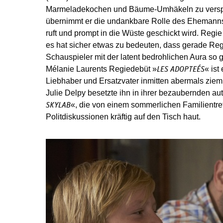
Marmeladekochen und Bäume-Umhäkeln zu verspie
übernimmt er die undankbare Rolle des Ehemanns 
ruft und prompt in die Wüste geschickt wird. Regi
es hat sicher etwas zu bedeuten, dass gerade Re
Schauspieler mit der latent bedrohlichen Aura so 
Mélanie Laurents Regiedebüt »
« ist
LES ADOPTEÉS
Liebhaber und Ersatzvater inmitten abermals zieml
Julie Delpy besetzte ihn in ihrer bezaubernden a
«, die von einem sommerlichen Familientreff
SKYLAB
Politdiskussionen kräftig auf den Tisch haut.