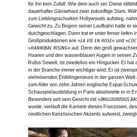
für ihn kein Zufall. Wie dem auch sei: Diese stil
dauerhafter Gänsehaut zwei zukünftige Stars. Wäh
zum Lieblingsschurken Hollywoods aufstieg, nah
Gewicht zu. Zu Beginn seiner Laufbahn hatte er sic
durchgeschlagen. Dann trat er unter ferner liefen
Großproduktionen wie »
« und »
LA VIE EN ROSE
COC
»
« auf. Denn der groß gewachsen
HANNIBAL RISING
Haaren und den wasserblauen Augen in seinen Zw
Rufus Sewell, ist zweifellos ein Hingucker. Er hat
in der Branche immer wichtiger wird: Er ist zweisp
vielreisenden Erdölingenieurs in der ganzen Welt
zum Alter von zehn Jahren englische Expat-Schul
Schauspielausbildung in Paris absolvierte er in E
Besonders seit sein Gesicht mit »
INGLOURIOUS BA
wurde, verläuft die Karriere dieses Franzosen, de
niedlichen französischen Akzents aufweist, zweigl