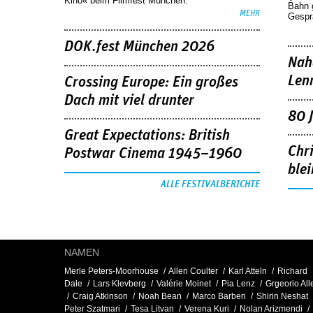
Kino« beim Filmfest München.
Bahn 
MEHR
Gespr
DOK.fest München 2026
Nah
Len
Crossing Europe: Ein großes
Dach mit viel drunter
80 
Great Expectations: British
Chr
Postwar Cinema 1945–1960
blei
ALLE FESTIVALBERICHTE
NAMEN
Merle Peters-Moorhouse
Allen Coulter
Karl Atteln
Richard
Dale
Lars Klevberg
Valérie Moinet
Pia Lenz
Grgeorio All
Craig Atkinson
Noah Bean
Marco Barberi
Shirin Neshat
Peter Szatmari
Tesa Litvan
Verena Kuri
Nolan Arizmendi