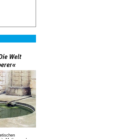
Die Welt
berer«
oetischen