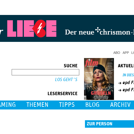
Jump to Navigation
ABO
APP
L
SUCHE
AKTUEL
SUCHE
IN DIE
epd F
epd F
LESERSERVICE
AMING
THEMEN
TIPPS
BLOG
ARCHIV
ZUR PERSON