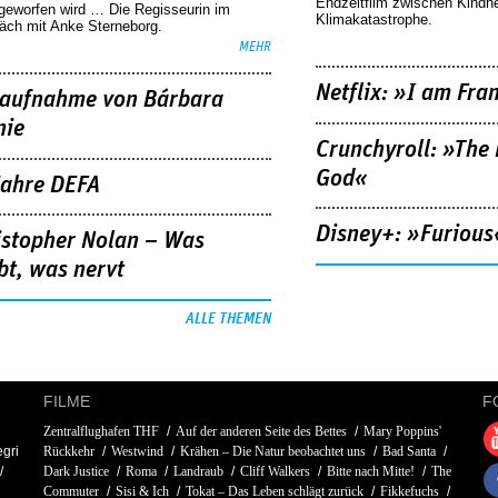
Endzeitfilm zwischen Kindh
geworfen wird … Die Regisseurin im
Klimakatastrophe.
äch mit Anke Sterneborg.
MEHR
Netflix: »I am Fra
aufnahme von Bárbara
nie
Crunchyroll: »The 
God«
Jahre DEFA
Disney+: »Furious
istopher Nolan – Was
bt, was nervt
ALLE THEMEN
FILME
F
Zentralflughafen THF
Auf der anderen Seite des Bettes
Mary Poppins'
egri
Rückkehr
Westwind
Krähen – Die Natur beobachtet uns
Bad Santa
Dark Justice
Roma
Landraub
Cliff Walkers
Bitte nach Mitte!
The
Commuter
Sisi & Ich
Tokat – Das Leben schlägt zurück
Fikkefuchs