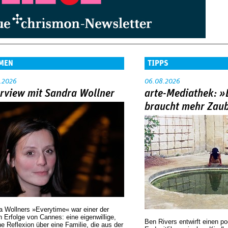
MEN
TIPPS
.2026
06.08.2026
erview mit Sandra Wollner
arte-Mediathek: »
braucht mehr Zau
a Wollners »Everytime« war einer der
 Erfolge von Cannes: eine eigenwillige,
Ben Rivers entwirft einen p
he Reflexion über eine ­Familie, die aus der