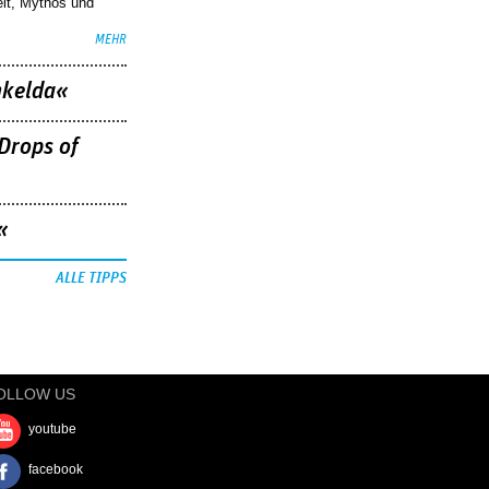
eit, Mythos und
MEHR
nkelda«
Drops of
«
ALLE TIPPS
OLLOW US
youtube
facebook