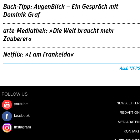
Buch-Tipp: AugenBlick – Ein Gespräch mit
Dominik Graf
arte-Mediathek: »Die Welt braucht mehr
Zauberer«
Netflix: »I am Frankelda«
ALLE TIPPS
FOLLOW US
NEWSLETTER
youtube
REDAKTION
facebook
MEDIADATEN
instagram
KONTAKT