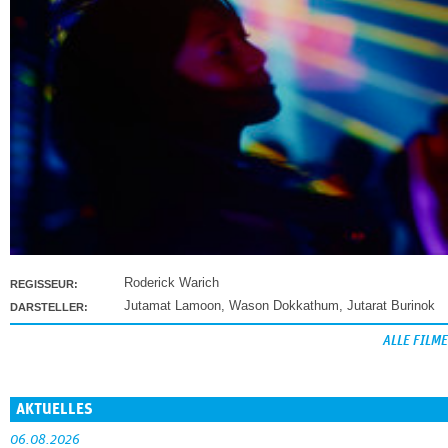
Roderick Warich
REGISSEUR:
Jutamat Lamoon
,
Wason Dokkathum
,
Jutarat Burinok
DARSTELLER:
ALLE FILME
AKTUELLES
06.08.2026