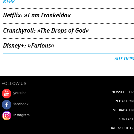
MEHR
Netflix: »I am Frankelda«
Crunchyroll: »The Drops of God«
Disney+: »Furious«
ALLE TIPPS
FOLLOW US
NEWSLETTER
youtube
REDAKTION
facebook
MEDIADATEN
instagram
KONTAKT
DATENSCHUTZ