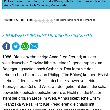
D:
Lea Freund
,
Tim Bülow
,
Franziska Weisz
,
Fritz Karl
,
Leon Lukas Blaschke
,
Anna Schumacher
,
Götz Schubert
,
Martin Kiefer
Bewerten Sie den Film:
Noch keine Bewertungen vorhanden
ZUM BEWERTEN DES FILMS EINLOGGEN/REGISTRIEREN
1986. Die siebzehnjährige Anna (Lea Freund) aus der
westdeutschen Provinz fährt mit einer Jugendgruppe zum
Begegnungstreffen nach Ostberlin. Dort lernt sie den
rebellischen Pfarrerssohn Philipp (Tim Bülow) kennen. Es ist
Liebe auf den ersten Blick - doch die schwer verliebten
Teenager aus Ost und West werden getrennt durch die scharf
bewachte deutsch-deutsche Grenze. Nicht nur die Mauer
steht der großen Liebe im Weg, Annas skeptische Eltern
(Franziska Weisz, Fritz Karl) reagieren gleichfalls mit