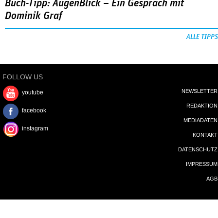
Buch-Tipp: AugenBlick – Ein Gespräch mit
Dominik Graf
ALLE TIPPS
FOLLOW US
NEWSLETTER
youtube
REDAKTION
facebook
MEDIADATEN
instagram
KONTAKT
DATENSCHUTZ
IMPRESSUM
AGB