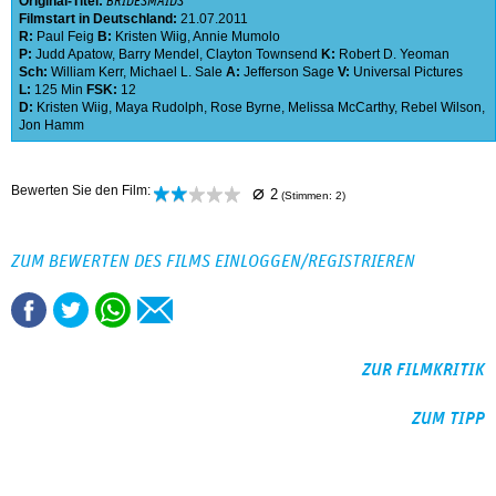
Original-Titel:
BRIDESMAIDS
Filmstart in Deutschland:
21.07.2011
R:
Paul Feig
B:
Kristen Wiig
,
Annie Mumolo
P:
Judd Apatow
,
Barry Mendel
,
Clayton Townsend
K:
Robert D. Yeoman
Sch:
William Kerr
,
Michael L. Sale
A:
Jefferson Sage
V:
Universal Pictures
L:
125 Min
FSK:
12
D:
Kristen Wiig
,
Maya Rudolph
,
Rose Byrne
,
Melissa McCarthy
,
Rebel Wilson
,
Jon Hamm
⌀
Bewerten Sie den Film:
2
(Stimmen:
2
)
ZUM BEWERTEN DES FILMS EINLOGGEN/REGISTRIEREN
ZUR FILMKRITIK
ZUM TIPP