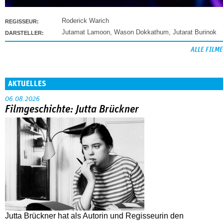
Roderick Warich
REGISSEUR:
Jutamat Lamoon
,
Wason Dokkathum
,
Jutarat Burinok
DARSTELLER:
ALLE FILME
AKTUELLES
06.08.2026
Filmgeschichte: Jutta Brückner
Jutta Brückner hat als Autorin und Regisseurin den