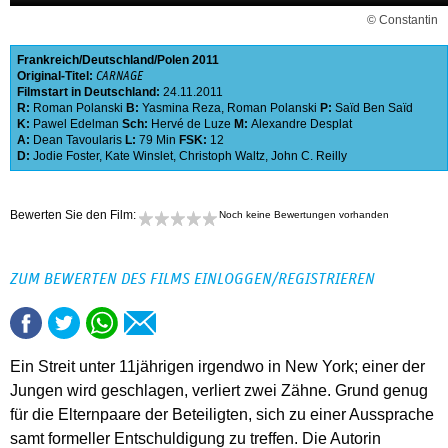
© Constantin
Frankreich
Deutschland
Polen
2011
Original-Titel:
CARNAGE
Filmstart in Deutschland:
24.11.2011
R:
Roman Polanski
B:
Yasmina Reza
,
Roman Polanski
P:
Saïd Ben Saïd
K:
Pawel Edelman
Sch:
Hervé de Luze
M:
Alexandre Desplat
A:
Dean Tavoularis
L:
79 Min
FSK:
12
D:
Jodie Foster
,
Kate Winslet
,
Christoph Waltz
,
John C. Reilly
Bewerten Sie den Film:
Noch keine Bewertungen vorhanden
ZUM BEWERTEN DES FILMS EINLOGGEN/REGISTRIEREN
Ein Streit unter 11jährigen irgendwo in New York; einer der
Jungen wird geschlagen, verliert zwei Zähne. Grund genug
für die Elternpaare der Beteiligten, sich zu einer Aussprache
samt formeller Entschuldigung zu treffen. Die Autorin