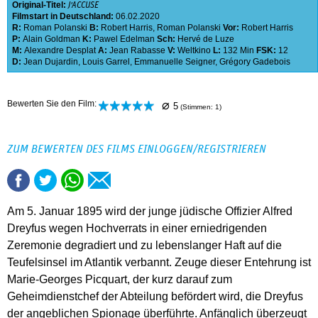
Original-Titel:
J'ACCUSE
Filmstart in Deutschland:
06.02.2020
R:
Roman Polanski
B:
Robert Harris
,
Roman Polanski
Vor:
Robert Harris
P:
Alain Goldman
K:
Pawel Edelman
Sch:
Hervé de Luze
M:
Alexandre Desplat
A:
Jean Rabasse
V:
Weltkino
L:
132 Min
FSK:
12
D:
Jean Dujardin
,
Louis Garrel
,
Emmanuelle Seigner
,
Grégory Gadebois
⌀
Bewerten Sie den Film:
5
(Stimmen:
1
)
ZUM BEWERTEN DES FILMS EINLOGGEN/REGISTRIEREN
Am 5. Januar 1895 wird der junge jüdische Offizier Alfred
Dreyfus wegen Hochverrats in einer erniedrigenden
Zeremonie degradiert und zu lebenslanger Haft auf die
Teufelsinsel im Atlantik verbannt. Zeuge dieser Entehrung ist
Marie-Georges Picquart, der kurz darauf zum
Geheimdienstchef der Abteilung befördert wird, die Dreyfus
der angeblichen Spionage überführte. Anfänglich überzeugt