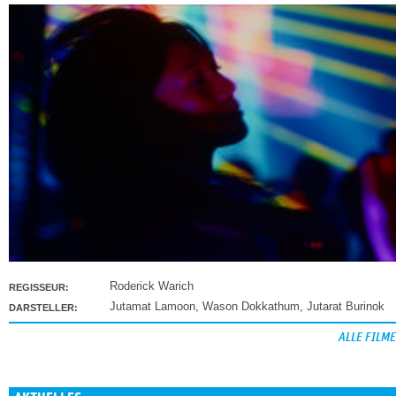
Roderick Warich
REGISSEUR:
Jutamat Lamoon
,
Wason Dokkathum
,
Jutarat Burinok
DARSTELLER:
ALLE FILME