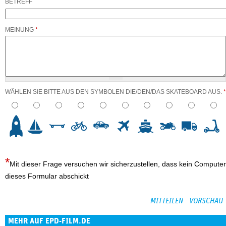
BETREFF
MEINUNG
*
WÄHLEN SIE BITTE AUS DEN SYMBOLEN DIE/DEN/DAS SKATEBOARD AUS.
*
3
4
5
6
7
8
9
10
Mit dieser Frage versuchen wir sicherzustellen, dass kein Computer
dieses Formular abschickt
MEHR AUF EPD-FILM.DE