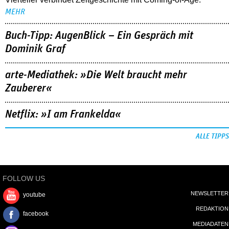
MEHR
Buch-Tipp: AugenBlick – Ein Gespräch mit
Dominik Graf
arte-Mediathek: »Die Welt braucht mehr
Zauberer«
Netflix: »I am Frankelda«
ALLE TIPPS
FOLLOW US
NEWSLETTER
youtube
REDAKTION
facebook
MEDIADATEN