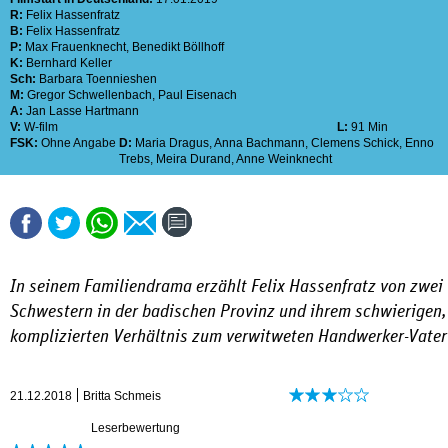
R:
Felix Hassenfratz
B:
Felix Hassenfratz
P:
Max Frauenknecht
,
Benedikt Böllhoff
K:
Bernhard Keller
Sch:
Barbara Toennieshen
M:
Gregor Schwellenbach
,
Paul Eisenach
A:
Jan Lasse Hartmann
V:
W-film
L:
91 Min
FSK:
Ohne Angabe
D:
Maria Dragus
,
Anna Bachmann
,
Clemens Schick
,
Enno
Trebs
,
Meira Durand
,
Anne Weinknecht
In seinem Familiendrama erzählt Felix Hassenfratz von zwei
Schwestern in der badischen Provinz und ihrem schwierigen,
komplizierten Verhältnis zum verwitweten Handwerker-Vater
21.12.2018
Britta Schmeis
Leserbewertung