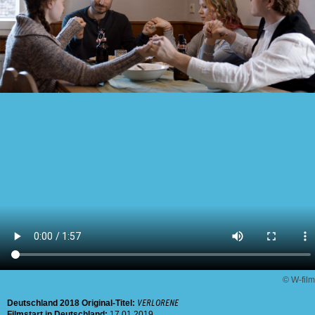
© W-film
Deutschland
2018
Original-Titel:
VERLORENE
Filmstart in Deutschland:
17.01.2019