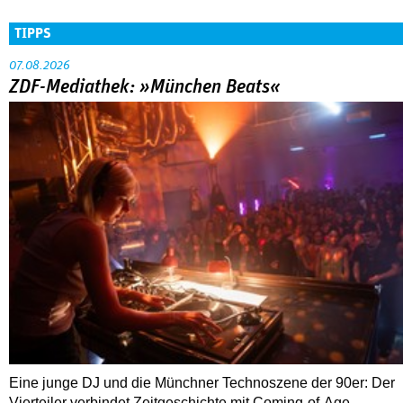
TIPPS
07.08.2026
ZDF-Mediathek: »München Beats«
Eine junge DJ und die Münchner Technoszene der 90er: Der
Vierteiler verbindet Zeitgeschichte mit Coming-of-Age.