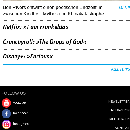
Ben Rivers entwirft einen poetischen Endzeitfilm
MEHR
zwischen Kindheit, Mythos und Klimakatastrophe.
Netflix: »I am Frankelda«
Crunchyroll: »The Drops of God«
Disney+: »Furious«
ALLE TIPPS
FOLLOW US
NEWSLETTER
youtube
REDAKTION
facebook
MEDIADATEN
instagram
KONTAKT