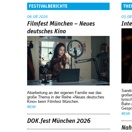
FESTIVALBERICHTE
THE
06.08.2026
03.08
Filmfest München – Neues
Int
deutsches Kino
Sandr
Abarbeitung an der eigenen Familie war das
großen
große Thema in der Reihe »Neues deutsches
lyrisc
Kino« beim Filmfest München.
Bahn 
MEHR
Gespr
MEHR
DOK.fest München 2026
Nah