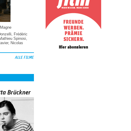
 Magne
Donzelli
,
Frédéric
Mathieu Spinosi
,
vier
,
Nicolas
ALLE FILME
tta Brückner