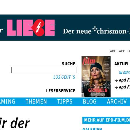
Jump to Navigation
ABO
APP
L
SUCHE
AKTUEL
SUCHE
IN DIE
epd F
epd F
LESERSERVICE
AMING
THEMEN
TIPPS
BLOG
ARCHIV
ir der
MEHR AUF EPD-FILM.D
GALERIEN