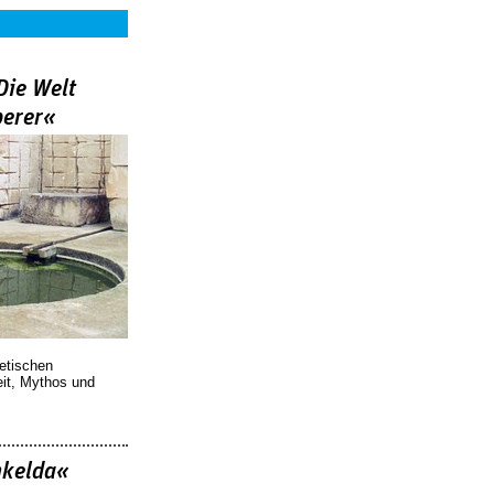
Die Welt
berer«
oetischen
eit, Mythos und
nkelda«