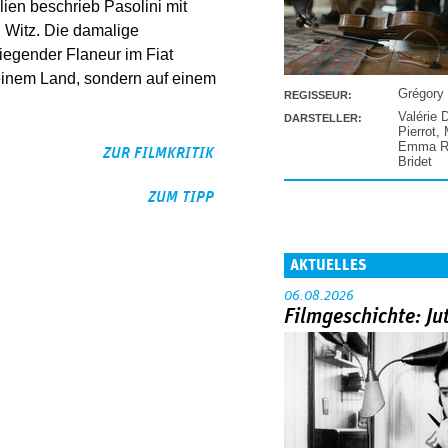
ien beschrieb Pasolini mit
d Witz. Die damalige
egender Flaneur im Fiat
 einem Land, sondern auf einem
Grégory
REGISSEUR:
Valérie 
DARSTELLER:
Pierrot
,
Emma Ra
ZUR FILMKRITIK
Bridet
ZUM TIPP
AKTUELLES
06.08.2026
Filmgeschichte: Ju