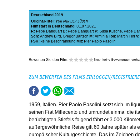
Deutschland
2019
Original-Titel:
VOR MIR DER SÜDEN
Filmstart in Deutschland:
01.07.2021
R:
Pepe Danquart
B:
Pepe Danquart
P:
Susa Kusche
,
Pepe Dan
Sch:
Andrew Bird
,
Gregor Bartsch
M:
Arminia
Ton:
Martin Fliri
V
FSK:
keine Beschränkung
Mit:
Pier Paolo Pasolini
Bewerten Sie den Film:
Noch keine Bewertungen vorh
ZUM BEWERTEN DES FILMS EINLOGGEN/REGISTRIER
1959, Italien. Pier Paolo Pasolini setzt sich im lig
seinen Fiat Millecento und umrundet einmal die it
berüchtigten Stiefels folgend fährt er 3.000 Kilome
außergewöhnliche Reise gilt 60 Jahre später als 
europäischer Kulturgeschichte. Das im Zeichen d