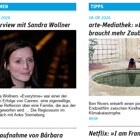
MEN
TIPPS
.2026
06.08.2026
erview mit Sandra Wollner
arte-Mediathek: »
braucht mehr Zau
a Wollners »Everytime« war einer der
 Erfolge von Cannes: eine eigenwillige,
Ben Rivers entwirft einen p
he Reflexion über eine ­Familie, die aus der
Endzeitfilm zwischen Kindh
geworfen wird … Die Regisseurin im
Klimakatastrophe.
äch mit Anke Sterneborg.
MEHR
Netflix: »I am Fra
aufnahme von Bárbara