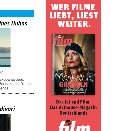
ines Huhns
álfi
iakopanayotou
,
 Pandazaras
,
Yannis
menos
divari