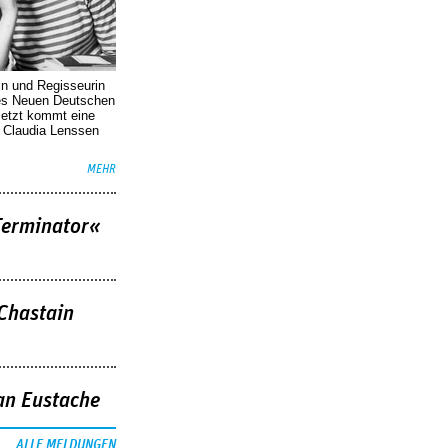
in und Regisseurin
des Neuen Deutschen
Jetzt kommt eine
. Claudia Lenssen
MEHR
Terminator«
 Chastain
an Eustache
ALLE MELDUNGEN