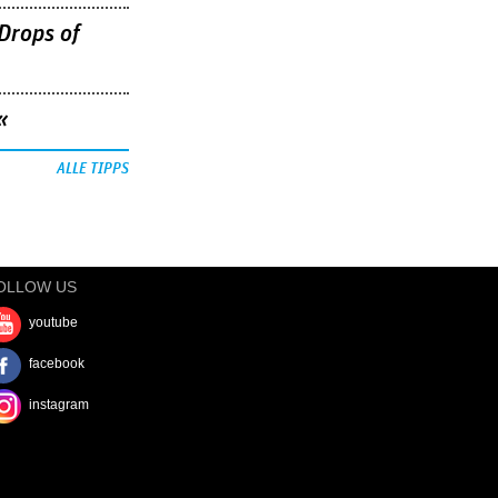
Drops of
«
ALLE TIPPS
OLLOW US
youtube
facebook
instagram