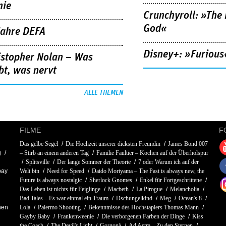
nie
Crunchyroll: »The 
God«
Jahre DEFA
Disney+: »Furious
istopher Nolan – Was
bt, was nervt
ALLE THEMEN
FILME
F
Das gelbe Segel
Die Hochzeit unserer dicksten Freundin
James Bond 007
g
– Stirb an einem anderen Tag
Familie Faultier – Kochen auf der Überholspur
Splitsville
Der lange Sommer der Theorie
7 oder Warum ich auf der
bay
Welt bin
Need for Speed
Daido Moriyama – The Past is always new, the
Future is always nostalgic
Sherlock Gnomes
Enkel für Fortgeschrittene
Das Leben ist nichts für Feiglinge
Macbeth
La Pirogue
Melancholia
Bad Tales – Es war einmal ein Traum
Dschungelkind
Meg
Ocean's 8
hen
Lola
Palermo Shooting
Bekenntnisse des Hochstaplers Thomas Mann
Gayby Baby
Frankenweenie
Die verborgenen Farben der Dinge
Kiss
the Coach
The Devil's Light
Gorgonà
Ad Astra – Zu den Sternen