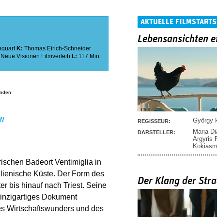
AKTUELLE FILMSTARTS
Lebensansichten e
quart
K:
Thomas Eirich-Schneider
:
Neue Visionen Filmverleih
L:
117 Min
anden
EN
György P
REGISSEUR:
Maria D
DARSTELLER:
Argyris
Kokias
urischen Badeort Ventimiglia in
alienische Küste. Der Form des
Der Klang der Stra
ter bis hinauf nach Triest. Seine
einzigartiges Dokument
es Wirtschaftswunders und des