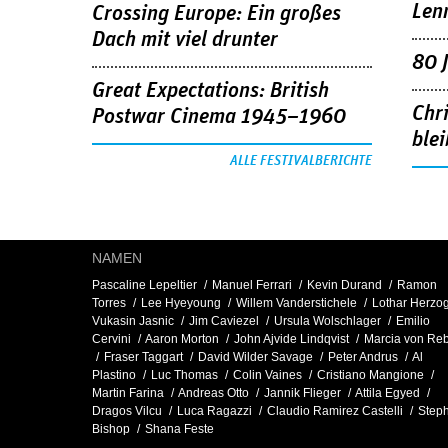
Len
Crossing Europe: Ein großes
Dach mit viel drunter
80 
Great Expectations: British
Chr
Postwar Cinema 1945–1960
blei
ALLE FESTIVALBERICHTE
NAMEN
Pascaline Lepeltier
Manuel Ferrari
Kevin Durand
Ramon
Torres
Lee Hyeyoung
Willem Vanderstichele
Lothar Herzo
Vukasin Jasnic
Jim Caviezel
Ursula Wolschlager
Emilio
Cervini
Aaron Morton
John Ajvide Lindqvist
Marcia von Re
Fraser Taggart
David Wilder Savage
Peter Andrus
Al
Plastino
Luc Thomas
Colin Vaines
Cristiano Mangione
Martin Farina
Andreas Otto
Jannik Flieger
Attila Egyed
Dragos Vilcu
Luca Ragazzi
Claudio Ramirez Castelli
Step
Bishop
Shana Feste