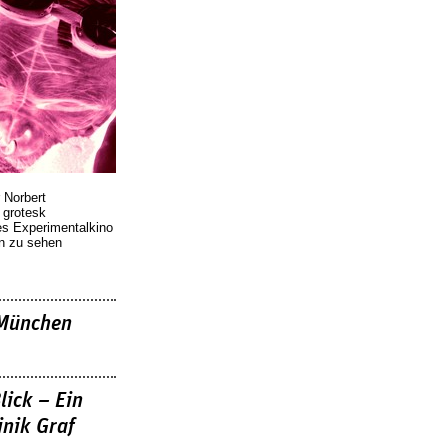
 Norbert
r grotesk
es Experimentalkino
en zu sehen
»München
lick – Ein
nik Graf