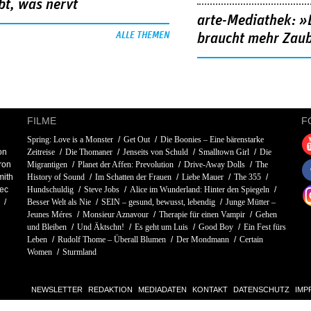
bt, was nervt
arte-Mediathek: »
ALLE THEMEN
braucht mehr Zau
FILME
F
Spring: Love is a Monster
Get Out
Die Boonies – Eine bärenstarke
on
Zeitreise
Die Thomaner
Jenseits von Schuld
Smalltown Girl
Die
ron
Migrantigen
Planet der Affen: Prevolution
Drive-Away Dolls
The
mith
History of Sound
Im Schatten der Frauen
Liebe Mauer
The 355
ec
Hundschuldig
Steve Jobs
Alice im Wunderland: Hinter den Spiegeln
Besser Welt als Nie
SEIN – gesund, bewusst, lebendig
Junge Mütter –
Jeunes Méres
Monsieur Aznavour
Therapie für einen Vampir
Gehen
und Bleiben
Und Äktschn!
Es geht um Luis
Good Boy
Ein Fest fürs
Leben
Rudolf Thome – Überall Blumen
Der Mondmann
Certain
Women
Sturmland
NEWSLETTER
REDAKTION
MEDIADATEN
KONTAKT
DATENSCHUTZ
IMP