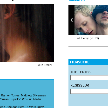
Last Ferry (2019)
FILMSUCHE
- kein Trailer -
TITEL ENTHÄLT
REGISSEUR
,
Ramon Torres
,
Matthew Silverman
,
Susan Huyett
V:
Pro-Fun Media
wens
,
Sheldon Best
,
R. Ward Duffy
,