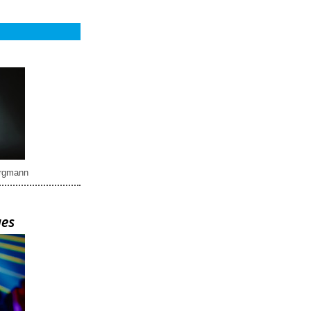
rgmann
ues