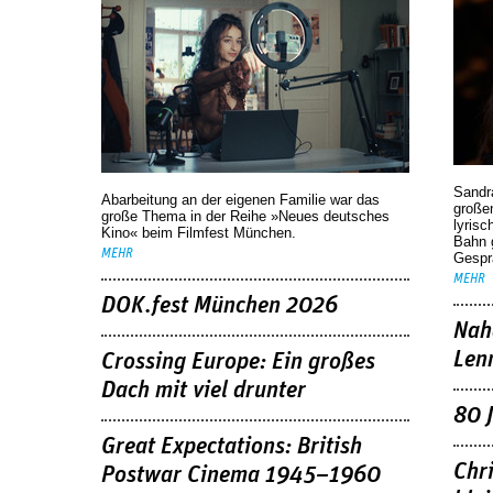
Sandr
Abarbeitung an der eigenen Familie war das
großen
große Thema in der Reihe »Neues deutsches
lyrisc
Kino« beim Filmfest München.
Bahn 
MEHR
Gespr
MEHR
DOK.fest München 2026
Nah
Len
Crossing Europe: Ein großes
Dach mit viel drunter
80 
Great Expectations: British
Chr
Postwar Cinema 1945–1960