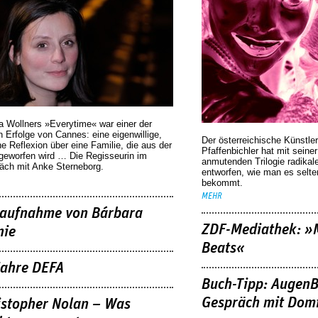
a Wollners »Everytime« war einer der
 Erfolge von Cannes: eine eigenwillige,
Der österreichische Künstler
he Reflexion über eine ­Familie, die aus der
Pfaffenbichler hat mit seine
geworfen wird … Die Regisseurin im
anmutenden Trilogie radikal
äch mit Anke Sterneborg.
entworfen, wie man es selt
bekommt.
MEHR
aufnahme von Bárbara
ZDF-Mediathek: 
nie
Beats«
Jahre DEFA
Buch-Tipp: AugenB
Gespräch mit Domi
istopher Nolan – Was