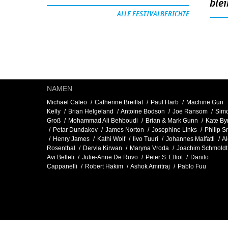
blei
ALLE FESTIVALBERICHTE
NAMEN
Michael Caleo
Catherine Breillat
Paul Harb
Machine Gun
Kelly
Brian Helgeland
Antoine Bodson
Joe Ransom
Sim
Groß
Mohammad Ali Behboudi
Brian & Mark Gunn
Kate By
Petar Dundakov
James Norton
Josephine Links
Philip S
Henry James
Kathi Wolf
Iivo Tuuri
Johannes Malfatti
Al
Rosenthal
Dervla Kirwan
Maryna Vroda
Joachim Schmoldt
Avi Belleli
Julie-Anne De Ruvo
Peter S. Elliot
Danilo
Cappanelli
Robert Hakim
Ashok Amritraj
Pablo Fuu