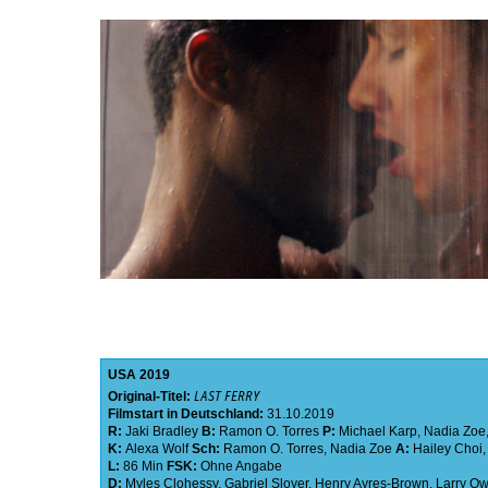
USA
2019
Original-Titel:
LAST FERRY
Filmstart in Deutschland:
31.10.2019
R:
Jaki Bradley
B:
Ramon O. Torres
P:
Michael Karp
,
Nadia Zoe
K:
Alexa Wolf
Sch:
Ramon O. Torres
,
Nadia Zoe
A:
Hailey Choi
L:
86 Min
FSK:
Ohne Angabe
D:
Myles Clohessy
,
Gabriel Sloyer
,
Henry Ayres-Brown
,
Larry O