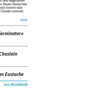
in und Regisseurin
des Neuen Deutschen
Jetzt kommt eine
. Claudia Lenssen
MEHR
Terminator«
 Chastain
an Eustache
ALLE MELDUNGEN