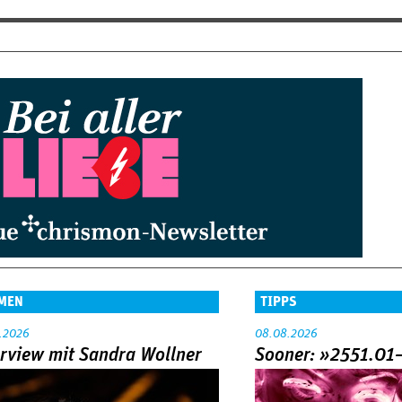
MEN
TIPPS
.2026
08.08.2026
erview mit Sandra Wollner
Sooner: »2551.01