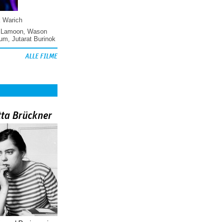
k Warich
 Lamoon
,
Wason
hum
,
Jutarat Burinok
ALLE FILME
tta Brückner