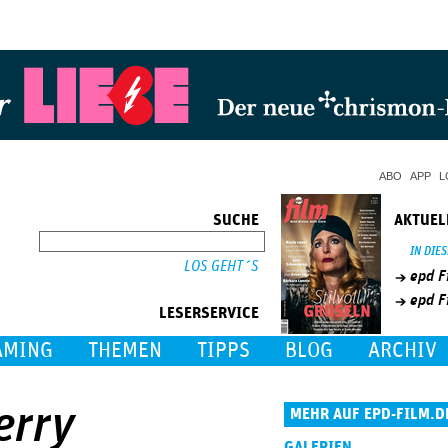
Jump to Navigation
ABO
APP
L
SUCHE
AKTUEL
SUCHE
IN DIE
epd F
epd F
LESERSERVICE
AMING
THEMEN
TIPPS
BLOG
ARCHIV
erry
MEHR AUF EPD-FILM.D
GALERIEN