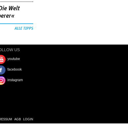
Die Welt
berer«
ALLE TIPPS
OLLOW US
youtube
facebook
instagram
RESSUM
AGB
LOGIN