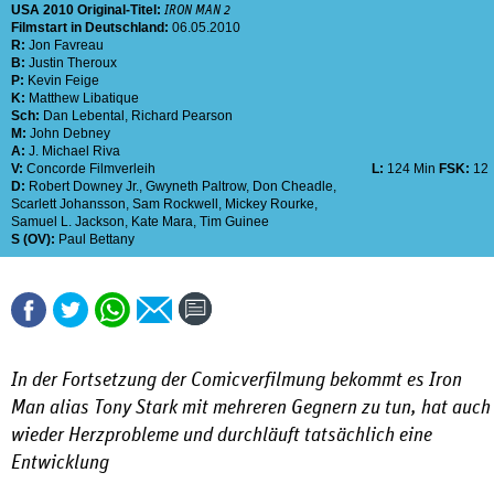
USA
2010
Original-Titel:
IRON MAN 2
Filmstart in Deutschland:
06.05.2010
R:
Jon Favreau
B:
Justin Theroux
P:
Kevin Feige
K:
Matthew Libatique
Sch:
Dan Lebental
,
Richard Pearson
M:
John Debney
A:
J. Michael Riva
V:
Concorde Filmverleih
L:
124 Min
FSK:
12
D:
Robert Downey Jr.
,
Gwyneth Paltrow
,
Don Cheadle
,
Scarlett Johansson
,
Sam Rockwell
,
Mickey Rourke
,
Samuel L. Jackson
,
Kate Mara
,
Tim Guinee
S (OV):
Paul Bettany
In der Fortsetzung der Comicverfilmung bekommt es Iron
Man alias Tony Stark mit mehreren Gegnern zu tun, hat auch
wieder Herzprobleme und durchläuft tatsächlich eine
Entwicklung