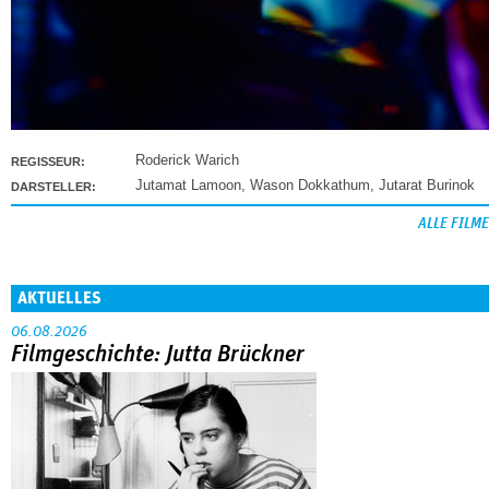
Roderick Warich
REGISSEUR:
Jutamat Lamoon
,
Wason Dokkathum
,
Jutarat Burinok
DARSTELLER:
ALLE FILME
AKTUELLES
06.08.2026
Filmgeschichte: Jutta Brückner