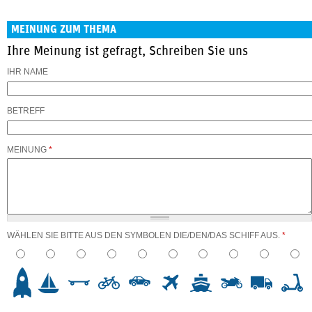
MEINUNG ZUM THEMA
Ihre Meinung ist gefragt, Schreiben Sie uns
IHR NAME
BETREFF
MEINUNG
*
WÄHLEN SIE BITTE AUS DEN SYMBOLEN DIE/DEN/DAS SCHIFF AUS.
*
3
4
5
6
7
8
9
10