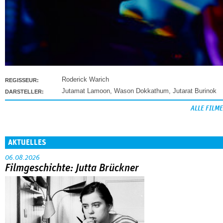
Roderick Warich
REGISSEUR:
Jutamat Lamoon
,
Wason Dokkathum
,
Jutarat Burinok
DARSTELLER:
ALLE FILME
AKTUELLES
06.08.2026
Filmgeschichte: Jutta Brückner