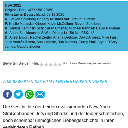
USA
2021
Original-Titel:
WEST SIDE STORY
Filmstart in Deutschland:
09.12.2021
R:
Steven Spielberg
B:
Tony Kushner
Vor:
Arthur Laurents
P:
Kristie Macosko Krieger
,
Kevin McCollum
,
Steven Spielberg
K:
Janusz Kaminski
Sch:
Sarah Broshar
,
Michael Kahn
M:
David Newman
A:
Adam Stockhausen
V:
Walt Disney
L:
156 Min
FSK:
12
D:
Ansel Elgort
,
Rachel Zegler
,
Ariana DeBose
,
David Alvarez
,
Mike Faist
,
Josh Andrés Rivera
,
Ana Isabelle
,
Rita Moreno
,
Corey Stoll
,
Bryan D'Arcy
James
,
Maddie Ziegler
Bewerten Sie den Film:
Noch keine Bewertungen vorhanden
ZUM BEWERTEN DES FILMS EINLOGGEN/REGISTRIEREN
Die Geschichte der beiden rivalisierenden New Yorker
Straßenbanden Jets und Sharks und der leidenschaftlichen,
doch scheinbar unmöglichen Liebesgeschichte in ihren
verfeindeten Reihen.