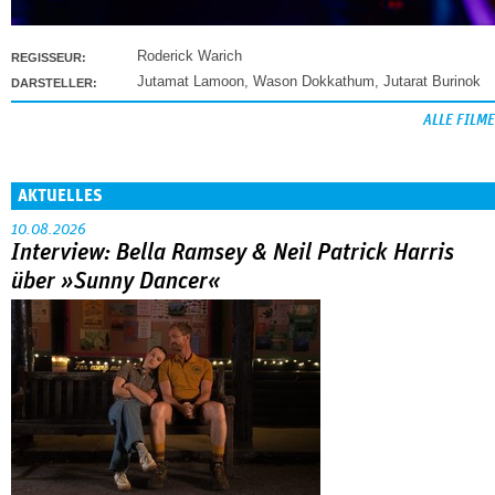
Roderick Warich
REGISSEUR:
Jutamat Lamoon
,
Wason Dokkathum
,
Jutarat Burinok
DARSTELLER:
ALLE FILME
AKTUELLES
10.08.2026
Interview: Bella Ramsey & Neil Patrick Harris
über »Sunny Dancer«