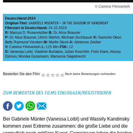
© Camino Filmverleih
Deutschland
2024
Original-Titel:
GABRIELE MUENTER – IN THE SHADOW OF KANDINSKY
Filmstart in Deutschland:
24.10.2024
R:
Marcus O. Rosenmüller
B:
Dr. Alice Brauner
P:
Dr. Alice Brauner
,
Ulrich Stiehm
,
Michael Zechbauer
K:
Namche Okon
Sch:
Raimund Vienken
M:
Martin Stock
A:
Adrienne Zeidler
V:
Camino Filmverleih
L:
125 Min
FSK:
12
D:
Vanessa Loibl
,
Vladimir Burlakov
,
Julian Koechlin
,
Felix Klare
,
Alexey
Ekimov
,
Monika Gossmann
,
Marianne Sägebrecht
Bewerten Sie den Film:
Noch keine Bewertungen vorhanden
ZUM BEWERTEN DES FILMS EINLOGGEN/REGISTRIEREN
Bei Gabriele Münter (Vanessa Loibl) und Wassily Kandinsky
kommen zwei Extreme zusammen: die große Liebe und die