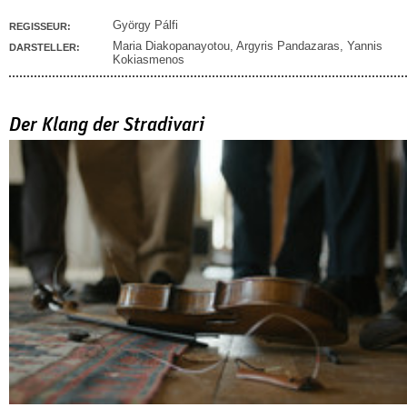
György Pálfi
REGISSEUR:
Maria Diakopanayotou
,
Argyris Pandazaras
,
Yannis
DARSTELLER:
Kokiasmenos
Der Klang der Stradivari