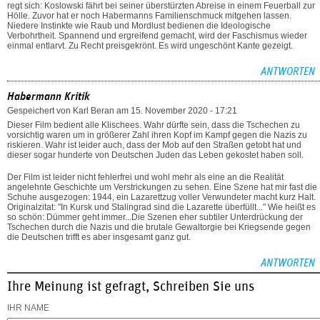
regt sich: Koslowski fährt bei seiner überstürzten Abreise in einem Feuerball zur
Hölle. Zuvor hat er noch Habermanns Familienschmuck mitgehen lassen.
Niedere Instinkte wie Raub und Mordlust bedienen die Ideologische
Verbohrtheit. Spannend und ergreifend gemacht, wird der Faschismus wieder
einmal entlarvt. Zu Recht preisgekrönt. Es wird ungeschönt Kante gezeigt.
ANTWORTEN
Habermann Kritik
Gespeichert von
Karl Beran
am 15. November 2020 - 17:21
Dieser Film bedient alle Klischees. Wahr dürfte sein, dass die Tschechen zu
vorsichtig waren um in größerer Zahl ihren Kopf im Kampf gegen die Nazis zu
riskieren. Wahr ist leider auch, dass der Mob auf den Straßen getobt hat und
dieser sogar hunderte von Deutschen Juden das Leben gekostet haben soll.
Der Film ist leider nicht fehlerfrei und wohl mehr als eine an die Realität
angelehnte Geschichte um Verstrickungen zu sehen. Eine Szene hat mir fast die
Schuhe ausgezogen: 1944, ein Lazarettzug voller Verwundeter macht kurz Halt.
Originalzitat: "In Kursk und Stalingrad sind die Lazarette überfüllt..." Wie heißt es
so schön: Dümmer geht immer...Die Szenen eher subtiler Unterdrückung der
Tschechen durch die Nazis und die brutale Gewaltorgie bei Kriegsende gegen
die Deutschen trifft es aber insgesamt ganz gut.
ANTWORTEN
Ihre Meinung ist gefragt, Schreiben Sie uns
IHR NAME