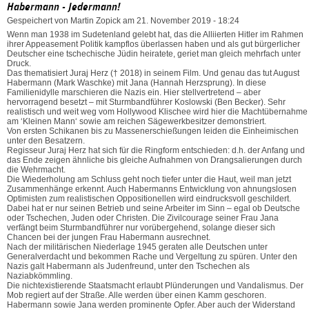
Habermann - Jedermann!
Gespeichert von
Martin Zopick
am 21. November 2019 - 18:24
Wenn man 1938 im Sudetenland gelebt hat, das die Alliierten Hitler im Rahmen
ihrer Appeasement Politik kampflos überlassen haben und als gut bürgerlicher
Deutscher eine tschechische Jüdin heiratete, geriet man gleich mehrfach unter
Druck.
Das thematisiert Juraj Herz († 2018) in seinem Film. Und genau das tut August
Habermann (Mark Waschke) mit Jana (Hannah Herzsprung). In diese
Familienidylle marschieren die Nazis ein. Hier stellvertretend – aber
hervorragend besetzt – mit Sturmbandführer Koslowski (Ben Becker). Sehr
realistisch und weit weg vom Hollywood Klischee wird hier die Machtübernahme
am ‘Kleinen Mann‘ sowie am reichen Sägewerkbesitzer demonstriert.
Von ersten Schikanen bis zu Massenerschießungen leiden die Einheimischen
unter den Besatzern.
Regisseur Juraj Herz hat sich für die Ringform entschieden: d.h. der Anfang und
das Ende zeigen ähnliche bis gleiche Aufnahmen von Drangsalierungen durch
die Wehrmacht.
Die Wiederholung am Schluss geht noch tiefer unter die Haut, weil man jetzt
Zusammenhänge erkennt. Auch Habermanns Entwicklung von ahnungslosen
Optimisten zum realistischen Oppositionellen wird eindrucksvoll geschildert.
Dabei hat er nur seinen Betrieb und seine Arbeiter im Sinn – egal ob Deutsche
oder Tschechen, Juden oder Christen. Die Zivilcourage seiner Frau Jana
verfängt beim Sturmbandführer nur vorübergehend, solange dieser sich
Chancen bei der jungen Frau Habermann ausrechnet.
Nach der militärischen Niederlage 1945 geraten alle Deutschen unter
Generalverdacht und bekommen Rache und Vergeltung zu spüren. Unter den
Nazis galt Habermann als Judenfreund, unter den Tschechen als
Naziabkömmling.
Die nichtexistierende Staatsmacht erlaubt Plünderungen und Vandalismus. Der
Mob regiert auf der Straße. Alle werden über einen Kamm geschoren.
Habermann sowie Jana werden prominente Opfer. Aber auch der Widerstand