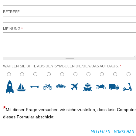
BETREFF
MEINUNG
*
WÄHLEN SIE BITTE AUS DEN SYMBOLEN DIE/DEN/DAS AUTO AUS.
*
3
4
5
6
7
8
9
10
Mit dieser Frage versuchen wir sicherzustellen, dass kein Computer
dieses Formular abschickt