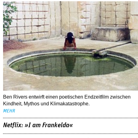
Ben Rivers entwirft einen poetischen Endzeitfilm zwischen
Kindheit, Mythos und Klimakatastrophe.
MEHR
Netflix: »I am Frankelda«
Crunchyroll: »The Drops of God«
Disney+: »Furious«
ALLE TIPPS