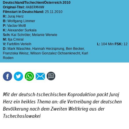
Deutschland
Tschechien
Österreich
2010
Original-Titel:
HABERMANN
Filmstart in Deutschland:
25.11.2010
R:
Juraj Herz
B:
Wolfgang Limmer
P:
Vaclav Mottl
K:
Alexander Surkala
Sch:
Kai Schröter
,
Melanie Werwie
M:
Ilja Cmiral
V:
Farbfilm Verleih
L:
104 Min
FSK:
12
D:
Mark Waschke
,
Hannah Herzsprung
,
Ben Becker
,
Franziska Weisz
,
Wilson Gonzalez Ochsenknecht
,
Karl
Roden
Mit der deutsch-tschechischen Koproduktion packt Juraj
Herz ein heikles Thema an: die Vertreibung der deutschen
Bevölkerung nach dem Zweiten Weltkrieg aus der
Tschechoslowakei