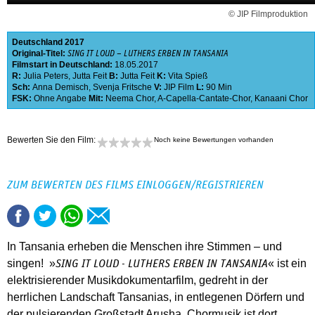
© JIP Filmproduktion
Deutschland
2017
Original-Titel:
SING IT LOUD – LUTHERS ERBEN IN TANSANIA
Filmstart in Deutschland:
18.05.2017
R:
Julia Peters
,
Jutta Feit
B:
Jutta Feit
K:
Vita Spieß
Sch:
Anna Demisch
,
Svenja Fritsche
V:
JIP Film
L:
90 Min
FSK:
Ohne Angabe
Mit:
Neema Chor
,
A-Capella-Cantate-Chor
,
Kanaani Chor
Bewerten Sie den Film:
Noch keine Bewertungen vorhanden
ZUM BEWERTEN DES FILMS EINLOGGEN/REGISTRIEREN
In Tansania erheben die Menschen ihre Stimmen – und
singen! »
« ist ein
SING IT LOUD - LUTHERS ERBEN IN TANSANIA
elektrisierender Musikdokumentarfilm, gedreht in der
herrlichen Landschaft Tansanias, in entlegenen Dörfern und
der pulsierenden Großstadt Arusha. Chormusik ist dort