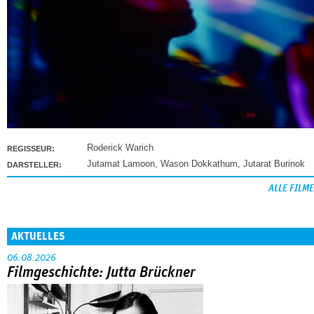
Roderick Warich
REGISSEUR:
Jutamat Lamoon
,
Wason Dokkathum
,
Jutarat Burinok
DARSTELLER:
ALLE FILME
AKTUELLES
06.08.2026
Filmgeschichte: Jutta Brückner