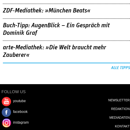
ZDF-Mediathek: »München Beats«
Buch-Tipp: AugenBlick – Ein Gespräch mit
Dominik Graf
arte-Mediathek: »Die Welt braucht mehr
Zauberer«
ALLE TIPPS
FOLLOW US
NEWSLETTER
youtube
REDAKTION
facebook
MEDIADATEN
instagram
KONTAKT