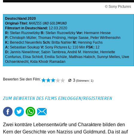
© Sony Pictures
Deutschland
2020
Original-Titel:
NARZISS UND GOLDMUND
Filmstart in Deutschland:
12.03.2020
R:
Stefan Ruzowitzky
B:
Stefan Ruzowitzky
Vor:
Hermann Hesse
P:
Christoph Müller
,
Thomas Pridning
,
Helge Sasse
,
Peter Wirthensohn
K:
Benedict Neuenfels
Sch:
Britta Nahler
M:
Henning Fuchs
A:
Sebastian Soukup
V:
Sony Pictures
L:
110 Min
FSK:
12
D:
Jannis Niewöhner
,
Sabin Tambrea
,
André M. Hennicke
,
Henriette
Confurius
,
Elisa Schlott
,
Emilia Schüle
,
Matthias Habich
,
Sunnyi Melles
,
Uwe
Ochsenknecht
,
Kida Khodr Ramadan
⌀
Bewerten Sie den Film:
3
(Stimmen:
1
)
ZUM BEWERTEN DES FILMS EINLOGGEN/REGISTRIEREN
Zwei konträre Lebensentwürfe und Charaktere bilden den
Kern der Geschichte von Narziss und Goldmund. Da ist auf