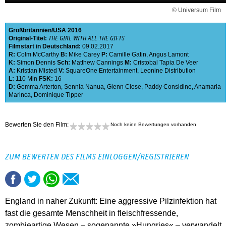
© Universum Film
Großbritannien
USA
2016
Original-Titel:
THE GIRL WITH ALL THE GIFTS
Filmstart in Deutschland:
09.02.2017
R:
Colm McCarthy
B:
Mike Carey
P:
Camille Gatin
,
Angus Lamont
K:
Simon Dennis
Sch:
Matthew Cannings
M:
Cristobal Tapia De Veer
A:
Kristian Misted
V:
SquareOne Entertainment
,
Leonine Distribution
L:
110 Min
FSK:
16
D:
Gemma Arterton
,
Sennia Nanua
,
Glenn Close
,
Paddy Considine
,
Anamaria
Marinca
,
Dominique Tipper
Bewerten Sie den Film:
Noch keine Bewertungen vorhanden
ZUM BEWERTEN DES FILMS EINLOGGEN/REGISTRIEREN
England in naher Zukunft: Eine aggressive Pilzinfektion hat
fast die gesamte Menschheit in fleischfressende,
zombieartige Wesen – sogenannte »Hungries« – verwandelt.