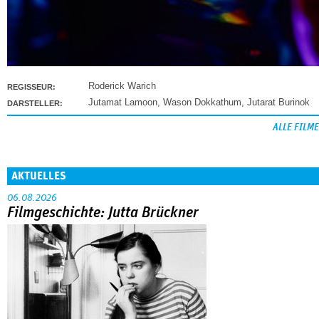
Roderick Warich
REGISSEUR:
Jutamat Lamoon
,
Wason Dokkathum
,
Jutarat Burinok
DARSTELLER:
ALLE FILME
AKTUELLES
06.08.2026
Filmgeschichte: Jutta Brückner