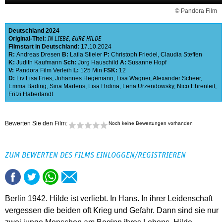
© Pandora Film
Deutschland
2024
Original-Titel:
IN LIEBE, EURE HILDE
Filmstart in Deutschland:
17.10.2024
R:
Andreas Dresen
B:
Laila Stieler
P:
Christoph Friedel
,
Claudia Steffen
K:
Judith Kaufmann
Sch:
Jörg Hauschild
A:
Susanne Hopf
V:
Pandora Film Verleih
L:
125 Min
FSK:
12
D:
Liv Lisa Fries
,
Johannes Hegemann
,
Lisa Wagner
,
Alexander Scheer
,
Emma Bading
,
Sina Martens
,
Lisa Hrdina
,
Lena Urzendowsky
,
Nico Ehrenteit
,
Fritzi Haberlandt
Bewerten Sie den Film:
Noch keine Bewertungen vorhanden
ZUM BEWERTEN DES FILMS EINLOGGEN/REGISTRIEREN
Berlin 1942. Hilde ist verliebt. In Hans. In ihrer Leidenschaft
vergessen die beiden oft Krieg und Gefahr. Dann sind sie nur