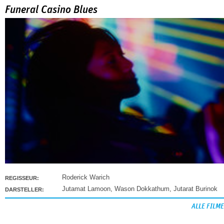
Funeral Casino Blues
Roderick Warich
REGISSEUR:
Jutamat Lamoon
,
Wason Dokkathum
,
Jutarat Burinok
DARSTELLER:
ALLE FILME