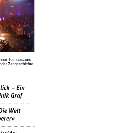
chner Technoszene
indet Zeitgeschichte
lick – Ein
nik Graf
Die Welt