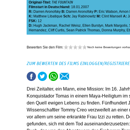
Original-Titel:
THE FOUNTAIN
Filmstart in Deutschland:
18.01.2007
R:
Darren Aronofsky
B:
Darren Aronofsky
P:
Eric Watson
,
Arnon 
K:
Matthew Libatique
Sch:
Jay Rabinowitz
M:
Clint Mansell
A:
J
FSK:
12
D:
Hugh Jackman
,
Rachel Weisz
,
Ellen Burstyn
,
Mark Margolis
,
Hernandez
,
Cliff Curtis
,
Sean Patrick Thomas
,
Donna Murphy
,
E
Bewerten Sie den Film:
Noch keine Bewertungen vorh
ZUM BEWERTEN DES FILMS EINLOGGEN/REGISTRIER
Drei Zeitalter, ein Mann, eine Mission: Im 16. Jahr
Konquistador Tomas in einem Maya-Heiligtum im
den Quell ewigen Lebens zu finden. Fünfhundert Ja
Wissenschaftler Tommy Creo verzweifelt an einer
vor allem um seine erkrankte Frau Izzi zu retten. 
gefunden, sich mit dem Tod auseinanderzusetzen: 