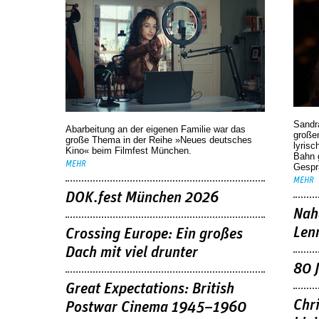
deutsches Kino
Sandr
Abarbeitung an der eigenen Familie war das
großen
große Thema in der Reihe »Neues deutsches
lyrisc
Kino« beim Filmfest München.
Bahn 
MEHR
Gespr
MEHR
DOK.fest München 2026
Nah
Len
Crossing Europe: Ein großes
Dach mit viel drunter
80 