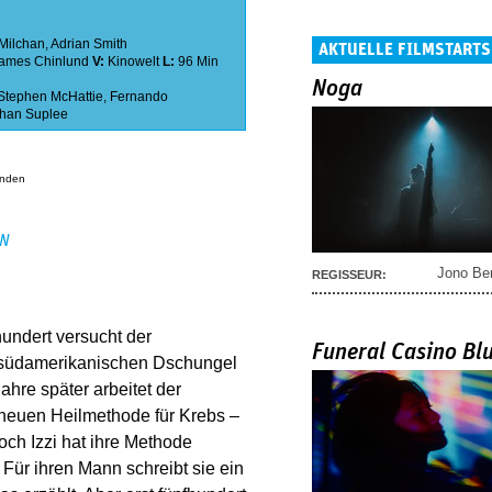
Milchan
,
Adrian Smith
AKTUELLE FILMSTARTS
ames Chinlund
V:
Kinowelt
L:
96 Min
Noga
Stephen McHattie
,
Fernando
than Suplee
anden
EN
Jono Be
REGISSEUR:
hundert versucht der
Funeral Casino Bl
 südamerikanischen Dschungel
hre später arbeitet der
 neuen Heilmethode für Krebs –
Doch Izzi hat ihre Methode
Für ihren Mann schreibt sie ein