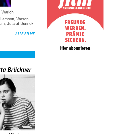
k Warich
 Lamoon
,
Wason
hum
,
Jutarat Burinok
ALLE FILME
tta Brückner