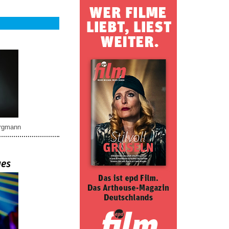
rgmann
ues