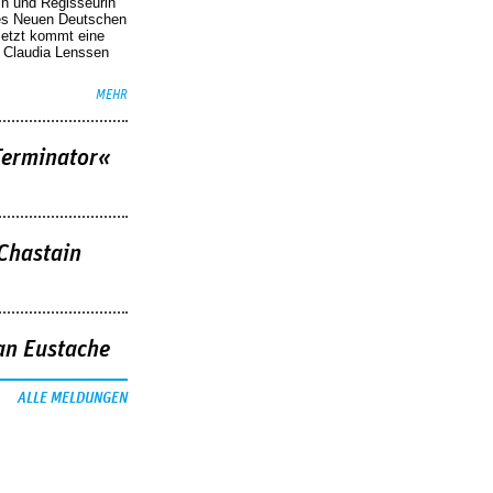
in und Regisseurin
des Neuen Deutschen
Jetzt kommt eine
. Claudia Lenssen
MEHR
Terminator«
 Chastain
an Eustache
ALLE MELDUNGEN