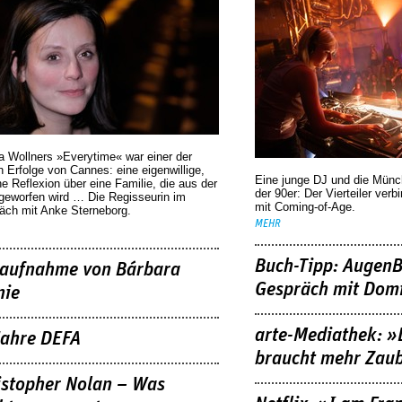
Beats«
a Wollners »Everytime« war einer der
 Erfolge von Cannes: eine eigenwillige,
Eine junge DJ und die Mün
he Reflexion über eine ­Familie, die aus der
der 90er: Der Vierteiler verb
geworfen wird … Die Regisseurin im
mit Coming-of-Age.
äch mit Anke Sterneborg.
MEHR
Buch-Tipp: AugenB
aufnahme von Bárbara
Gespräch mit Domi
nie
arte-Mediathek: »
Jahre DEFA