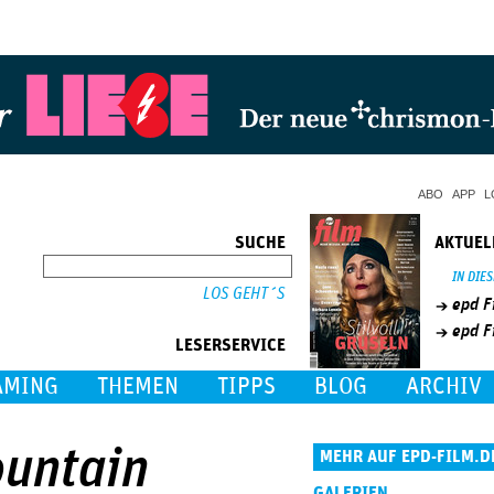
Jump to Navigation
ABO
APP
L
SUCHE
AKTUEL
SUCHE
IN DIE
epd F
epd F
LESERSERVICE
AMING
THEMEN
TIPPS
BLOG
ARCHIV
ountain
MEHR AUF EPD-FILM.D
GALERIEN