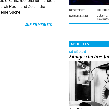
 erzählt. Aber erst fünfhundert
 durch Raum und Zeit in die
Roderic
REGISSEUR:
seine Suche...
Jutamat
DARSTELLER:
Dokkat
ZUR FILMKRITIK
AKTUELLES
06.08.2026
Filmgeschichte: Ju