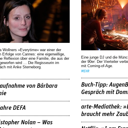
a Wollners »Everytime« war einer der
 Erfolge von Cannes: eine eigenwillige,
Eine junge DJ und die Mün
he Reflexion über eine ­Familie, die aus der
der 90er: Der Vierteiler verb
geworfen wird … Die Regisseurin im
mit Coming-of-Age.
äch mit Anke Sterneborg.
MEHR
Buch-Tipp: AugenB
aufnahme von Bárbara
Gespräch mit Domi
nie
arte-Mediathek: »
Jahre DEFA
braucht mehr Zau
istopher Nolan – Was