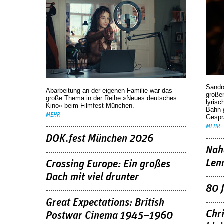
Sandr
Abarbeitung an der eigenen Familie war das
großen
große Thema in der Reihe »Neues deutsches
lyrisc
Kino« beim Filmfest München.
Bahn 
MEHR
Gespr
MEHR
DOK.fest München 2026
Nah
Len
Crossing Europe: Ein großes
Dach mit viel drunter
80 
Great Expectations: British
Chr
Postwar Cinema 1945–1960