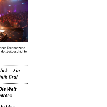
chner Technoszene
indet Zeitgeschichte
lick – Ein
nik Graf
Die Welt
berer«