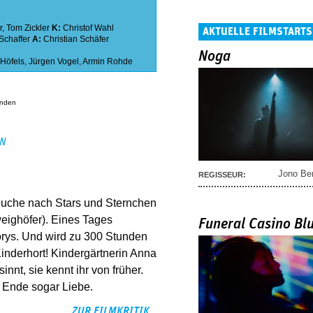
r
,
Tom Zickler
K:
Christof Wahl
AKTUELLE FILMSTARTS
Schaffer
A:
Christian Schäfer
Noga
Höfels
,
Jürgen Vogel
,
Armin Rohde
anden
EN
Jono Be
REGISSEUR:
 Suche nach Stars und Sternchen
eighöfer). Eines Tages
Funeral Casino Bl
torys. Und wird zu 300 Stunden
Kinderhort! Kindergärtnerin Anna
nnt, sie kennt ihr von früher.
 Ende sogar Liebe.
ZUR FILMKRITIK