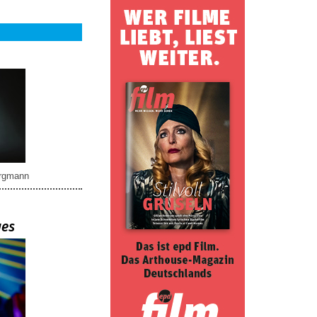
rgmann
ues