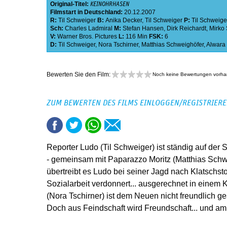
Original-Titel:
KEINOHRHASEN
Filmstart in Deutschland:
20.12.2007
R:
Til Schweiger
B:
Anika Decker
,
Til Schweiger
P:
Til Schweige
Sch:
Charles Ladmiral
M:
Stefan Hansen
,
Dirk Reichardt
,
Mirko 
V:
Warner Bros. Pictures
L:
116 Min
FSK:
6
D:
Til Schweiger
,
Nora Tschirner
,
Matthias Schweighöfer
,
Alwara 
Bewerten Sie den Film:
Noch keine Bewertungen vorh
ZUM BEWERTEN DES FILMS EINLOGGEN/REGISTRIER
Reporter Ludo (Til Schweiger) ist ständig auf der
- gemeinsam mit Paparazzo Moritz (Matthias Schw
übertreibt es Ludo bei seiner Jagd nach Klatschs
Sozialarbeit verdonnert... ausgerechnet in einem 
(Nora Tschirner) ist dem Neuen nicht freundlich gesi
Doch aus Feindschaft wird Freundschaft... und am