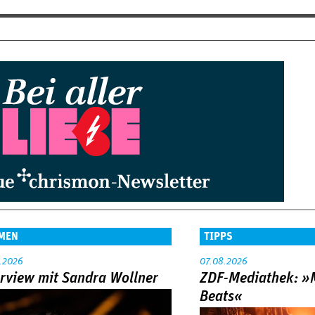
MEN
TIPPS
.2026
07.08.2026
erview mit Sandra Wollner
ZDF-Mediathek: 
Beats«