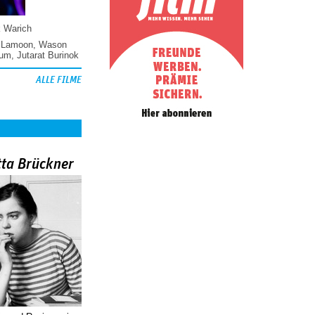
k Warich
 Lamoon
,
Wason
hum
,
Jutarat Burinok
ALLE FILME
tta Brückner