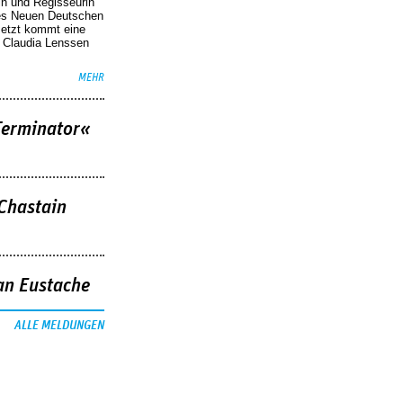
in und Regisseurin
des Neuen Deutschen
Jetzt kommt eine
. Claudia Lenssen
MEHR
Terminator«
 Chastain
an Eustache
ALLE MELDUNGEN