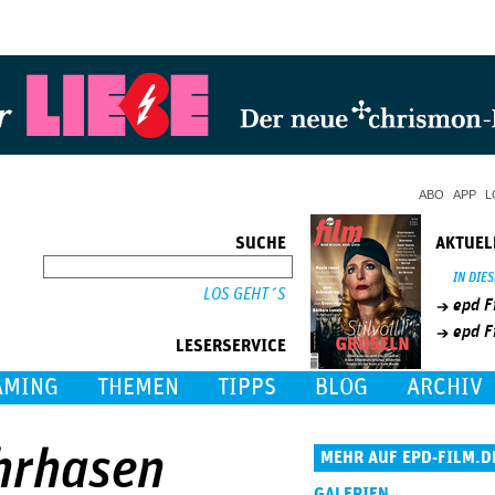
Jump to Navigation
ABO
APP
L
SUCHE
AKTUEL
SUCHE
IN DIE
epd F
epd F
LESERSERVICE
AMING
THEMEN
TIPPS
BLOG
ARCHIV
ohrhasen
MEHR AUF EPD-FILM.D
GALERIEN