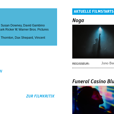
AKTUELLE FILMSTARTS
Noga
,
Susan Downey
,
David Gambino
ark Ricker
V:
Warner Bros. Pictures
b Thornton
,
Dax Shepard
,
Vincent
Jono Be
REGISSEUR:
EN
Funeral Casino Bl
ZUR FILMKRITIK