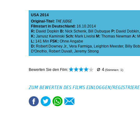
USA
2014
Original-Titel:
THE JUDGE
Filmstart in Deutschland:
16.10.2014
R:
David Dopkin
B:
Nick Schenk
,
Bill Dubuque
P:
David Dobkin
K:
Janusz Kaminski
Sch:
Mark Livolsi
M:
Thomas Newman
A:
M
L:
141 Min
FSK:
Ohne Angabe
D:
Robert Downey Jr.
,
Vera Farmiga
,
Leighton Meester
,
Billy Bo
D'Onofrio
,
Robert Duvall
,
Jeremy Strong
⌀
4
Bewerten Sie den Film:
(Stimmen:
1
)
ZUM BEWERTEN DES FILMS EINLOGGEN/REGISTRIER