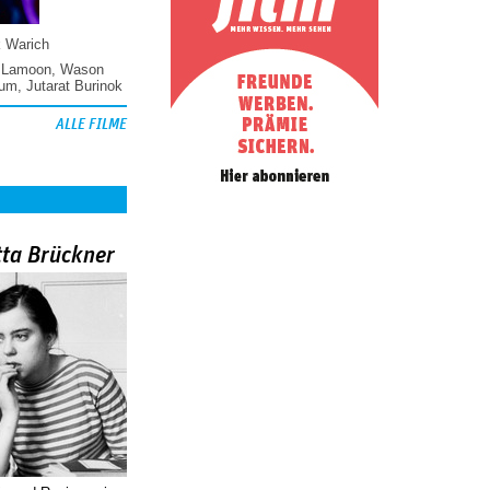
k Warich
 Lamoon
,
Wason
hum
,
Jutarat Burinok
ALLE FILME
tta Brückner