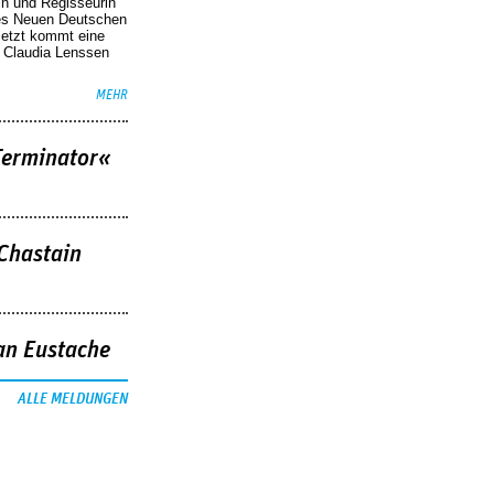
in und Regisseurin
des Neuen Deutschen
Jetzt kommt eine
. Claudia Lenssen
MEHR
Terminator«
 Chastain
an Eustache
ALLE MELDUNGEN