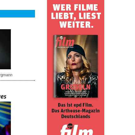
rgmann
ues