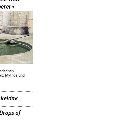
berer«
oetischen
eit, Mythos und
nkelda«
Drops of