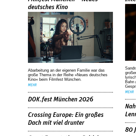
deutsches Kino
Sandr
Abarbeitung an der eigenen Familie war das
großen
große Thema in der Reihe »Neues deutsches
lyrisc
Kino« beim Filmfest München.
Bahn 
MEHR
Gespr
MEHR
DOK.fest München 2026
Nah
Len
Crossing Europe: Ein großes
Dach mit viel drunter
80 