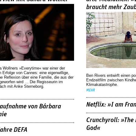
braucht mehr Zau
a Wollners »Everytime« war einer der
 Erfolge von Cannes: eine eigenwillige,
Ben Rivers entwirft einen p
he Reflexion über eine ­Familie, die aus der
Endzeitfilm zwischen Kindh
geworfen wird … Die Regisseurin im
Klimakatastrophe.
äch mit Anke Sterneborg.
MEHR
Netflix: »I am Fra
aufnahme von Bárbara
nie
Crunchyroll: »The 
God«
Jahre DEFA