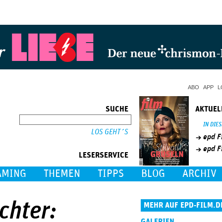
Jump to Navigation
ABO
APP
L
SUCHE
AKTUEL
SUCHE
IN DIE
epd F
epd F
LESERSERVICE
AMING
THEMEN
TIPPS
BLOG
ARCHIV
chter:
MEHR AUF EPD-FILM.D
GALERIEN