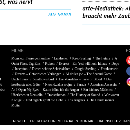
bt, was nervt
arte-Mediathek: »
ALLE THEMEN
braucht mehr Zau
FILME
F
Monsieur Pierre geht online
Landretter
Keep Surfing
The Future
A
Quiet Place: Tag Eins
Kokon
Everest – Ein Yeti will hoch hinaus
Dope
Inception
Dieses schöne Scheissleben
Caught Stealing
Frankenstein
Dreams – Gefährliches Verlangen
Al doilea joc – The Second Game
r
Uncle Frank
Smalltown Girl
The Vourdalak – Taste of Blood
Das
ou
kostbarste aller Güter
Niewidzialna wojna
Parada
American Assassin
der
As I Open My Eyes – Kaum öffne ich die Augen
Ein leichtes Mädchen
Überleben in Neukölln
Transsiberian
The History of Sound
Wir waren
Könige
Und täglich grüßt die Liebe
Los Ángeles
Die Hände meiner
Mutter
NEWSLETTER
REDAKTION
MEDIADATEN
KONTAKT
DATENSCHUTZ
IMP