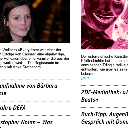
a Wollners »Everytime« war einer der
 Erfolge von Cannes: eine eigenwillige,
Der österreichische Künstler
he Reflexion über eine ­Familie, die aus der
Pfaffenbichler hat mit seine
geworfen wird … Die Regisseurin im
anmutenden Trilogie radikal
äch mit Anke Sterneborg.
entworfen, wie man es selt
bekommt.
MEHR
aufnahme von Bárbara
ZDF-Mediathek: 
nie
Beats«
Jahre DEFA
Buch-Tipp: AugenB
Gespräch mit Domi
istopher Nolan – Was