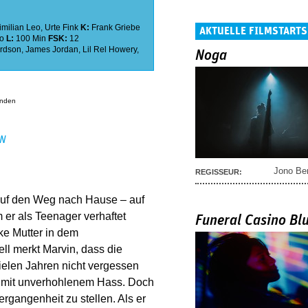
milian Leo
,
Urte Fink
K:
Frank Griebe
AKTUELLE FILMSTARTS
no
L:
100 Min
FSK:
12
ardson
,
James Jordan
,
Lil Rel Howery
,
Noga
anden
EN
Jono Be
REGISSEUR:
auf den Weg nach Hause – auf
er als Teenager verhaftet
Funeral Casino Bl
ke Mutter in dem
l merkt Marvin, dass die
ielen Jahren nicht vergessen
 mit unverhohlenem Hass. Doch
rgangenheit zu stellen. Als er