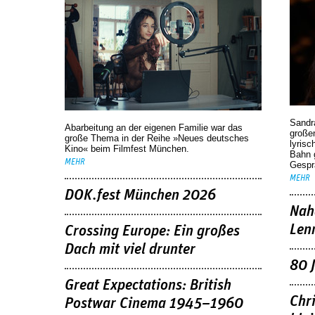
Sandr
Abarbeitung an der eigenen Familie war das
großen
große Thema in der Reihe »Neues deutsches
lyrisc
Kino« beim Filmfest München.
Bahn 
MEHR
Gespr
MEHR
DOK.fest München 2026
Nah
Len
Crossing Europe: Ein großes
Dach mit viel drunter
80 
Great Expectations: British
Chr
Postwar Cinema 1945–1960