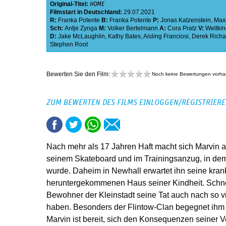
Original-Titel:
HOME
Filmstart in Deutschland:
29.07.2021
R:
Franka Potente
B:
Franka Potente
P:
Jonas Katzenstein
,
Maxi
Sch:
Antje Zynga
M:
Volker Bertelmann
A:
Cora Pratz
V:
Weltki
D:
Jake McLaughlin
,
Kathy Bates
,
Aisling Franciosi
,
Derek Rich
Stephen Root
Bewerten Sie den Film:
Noch keine Bewertungen vorh
ZUM BEWERTEN DES FILMS EINLOGGEN/REGISTRIER
Nach mehr als 17 Jahren Haft macht sich Marvin 
seinem Skateboard und im Trainingsanzug, in dem 
wurde. Daheim in Newhall erwartet ihn seine kran
heruntergekommenen Haus seiner Kindheit. Schnel
Bewohner der Kleinstadt seine Tat auch nach so v
haben. Besonders der Flintow-Clan begegnet ihm
Marvin ist bereit, sich den Konsequenzen seiner Ve