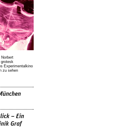
 Norbert
r grotesk
es Experimentalkino
en zu sehen
»München
lick – Ein
nik Graf