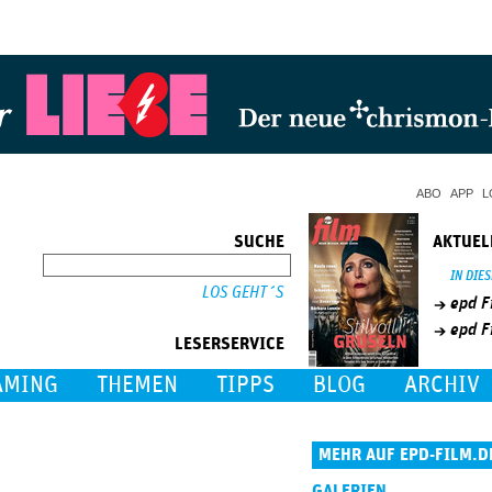
Jump to Navigation
ABO
APP
L
SUCHE
AKTUEL
SUCHE
IN DIE
epd F
epd F
LESERSERVICE
AMING
THEMEN
TIPPS
BLOG
ARCHIV
MEHR AUF EPD-FILM.D
GALERIEN