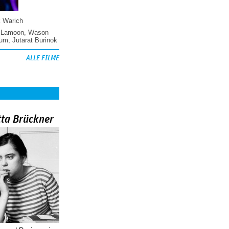
k Warich
 Lamoon
,
Wason
hum
,
Jutarat Burinok
ALLE FILME
tta Brückner