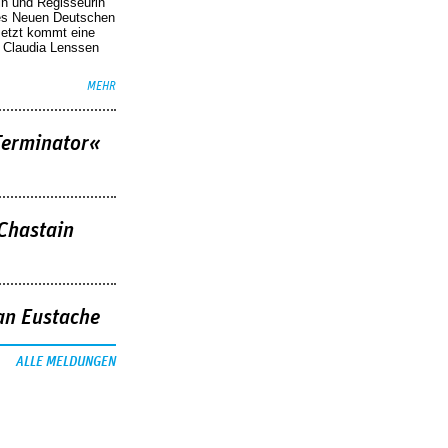
in und Regisseurin
des Neuen Deutschen
Jetzt kommt eine
. Claudia Lenssen
MEHR
Terminator«
 Chastain
an Eustache
ALLE MELDUNGEN