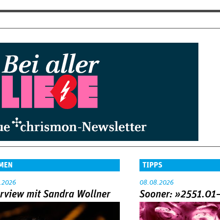
MEN
TIPPS
.2026
08.08.2026
erview mit Sandra Wollner
Sooner: »2551.01