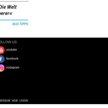
Die Welt
berer«
ALLE TIPPS
OLLOW US
youtube
facebook
instagram
RESSUM
AGB
LOGIN