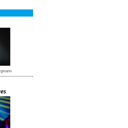
rgmann
ues