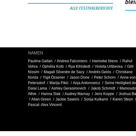
blei
ALLE FESTIVALBERICHTE
NAMEN
Paulina Gaitan
Andrea Falconiero
Hanneke Niens
Rahul
Vohra
Ophélia Kolb
Rya Kihlstedt
Violeta Urtiberea
Gilli
Nissim
Magali Silvestre de Sacy
Andrés Gelós
Christiane
Norda
Yigit Özsener
Jason Done
Peter Schorn
Anne von
Petersdorf
Marija Pikic
Anja Antonowicz
Seine Heiligkeit de
Dalai Lama
Ashley Gerasimovich
Jakob Schmidt
Mamoud
Athie
Hanna Slak
Audrey Marnay
Jens Koppe
Joshua Ba
Allan Green
Jackie Sawiris
Sonja Kulkarni
Karen Steyn
Pascal- Alex Vincent