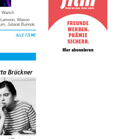
k Warich
 Lamoon
,
Wason
hum
,
Jutarat Burinok
ALLE FILME
tta Brückner