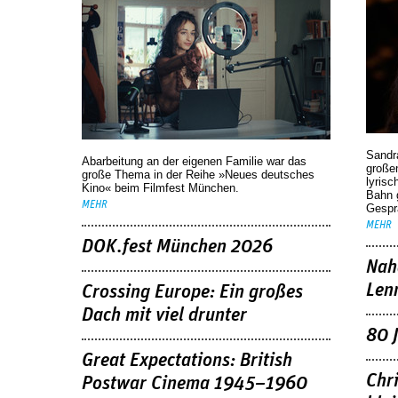
Sandr
Abarbeitung an der eigenen Familie war das
großen
große Thema in der Reihe »Neues deutsches
lyrisc
Kino« beim Filmfest München.
Bahn 
MEHR
Gespr
MEHR
DOK.fest München 2026
Nah
Len
Crossing Europe: Ein großes
Dach mit viel drunter
80 
Great Expectations: British
Chr
Postwar Cinema 1945–1960