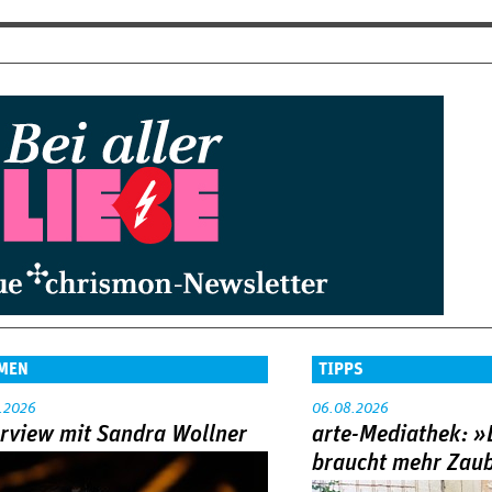
MEN
TIPPS
.2026
06.08.2026
erview mit Sandra Wollner
arte-Mediathek: »
braucht mehr Zau