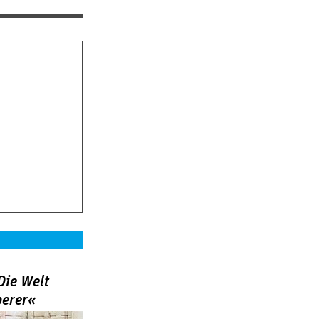
Die Welt
berer«