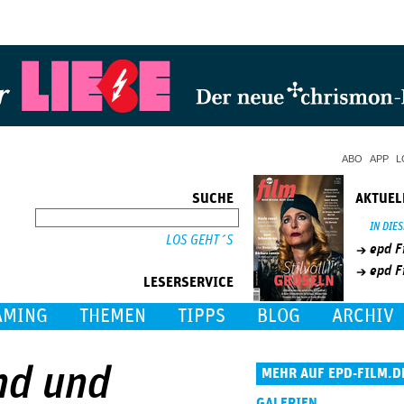
Jump to Navigation
ABO
APP
L
SUCHE
AKTUEL
SUCHE
IN DIE
epd F
epd F
LESERSERVICE
AMING
THEMEN
TIPPS
BLOG
ARCHIV
nd und
MEHR AUF EPD-FILM.D
GALERIEN