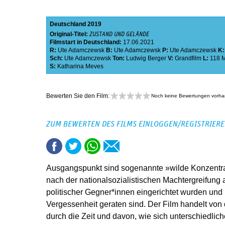
Deutschland
2019
Original-Titel:
ZUSTAND UND GELÄNDE
Filmstart in Deutschland:
17.06.2021
R:
Ute Adamczewsk
B:
Ute Adamczewsk
P:
Ute Adamczewsk
K
Sch:
Ute Adamczewsk
Ton:
Ludwig Berger
V:
Grandfilm
L:
118 
S:
Katharina Meves
Bewerten Sie den Film:
Noch keine Bewertungen vorh
ZUM BEWERTEN DES FILMS EINLOGGEN/REGISTRIER
Ausgangspunkt sind sogenannte »wilde Konzentrat
nach der nationalsozialistischen Machtergreifung
politischer Gegner*innen eingerichtet wurden und
Vergessenheit geraten sind. Der Film handelt von
durch die Zeit und davon, wie sich unterschiedlich