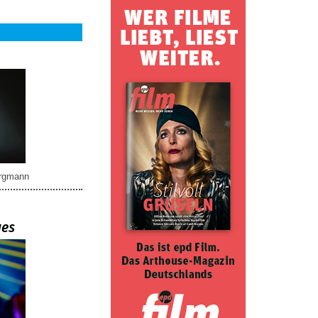
rgmann
ues