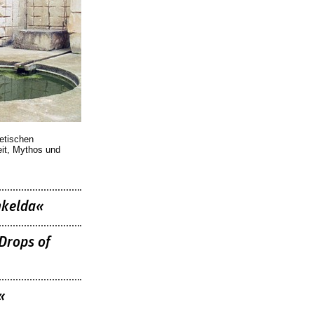
oetischen
eit, Mythos und
nkelda«
Drops of
«