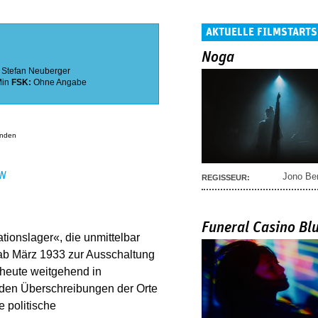
AKTUELLE FILMSTARTS
Noga
:
Stefan Neuberger
Min
FSK:
Ohne Angabe
anden
EN
Jono Be
REGISSEUR:
Funeral Casino Bl
ionslager«, die unmittelbar
 ab März 1933 zur Ausschaltung
 heute weitgehend in
 den Überschreibungen der Orte
e politische