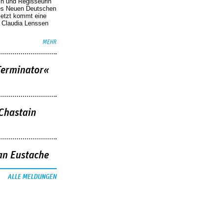
in und Regisseurin
des Neuen Deutschen
Jetzt kommt eine
. Claudia Lenssen
MEHR
Terminator«
 Chastain
an Eustache
ALLE MELDUNGEN