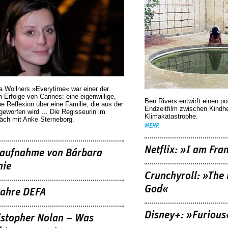
a Wollners »Everytime« war einer der
 Erfolge von Cannes: eine eigenwillige,
Ben Rivers entwirft einen p
he Reflexion über eine ­Familie, die aus der
Endzeitfilm zwischen Kindh
geworfen wird … Die Regisseurin im
Klimakatastrophe.
äch mit Anke Sterneborg.
MEHR
Netflix: »I am Fra
aufnahme von Bárbara
nie
Crunchyroll: »The 
God«
Jahre DEFA
Disney+: »Furious
istopher Nolan – Was