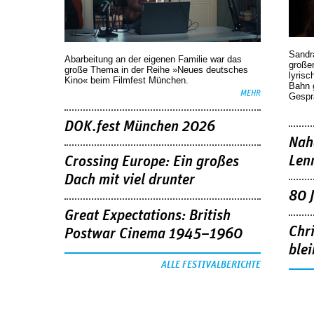
Sandr
Abarbeitung an der eigenen Familie war das
großen
große Thema in der Reihe »Neues deutsches
lyrisc
Kino« beim Filmfest München.
Bahn 
MEHR
Gespr
DOK.fest München 2026
Nah
Len
Crossing Europe: Ein großes
Dach mit viel drunter
80 
Great Expectations: British
Chr
Postwar Cinema 1945–1960
blei
ALLE FESTIVALBERICHTE