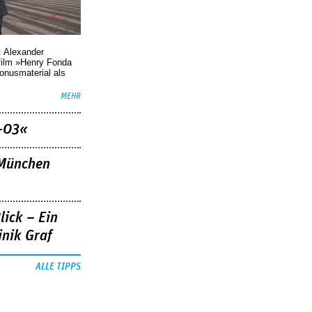
: Alexander
film »Henry Fonda
Bonusmaterial als
MEHR
–03«
»München
lick – Ein
nik Graf
ALLE TIPPS