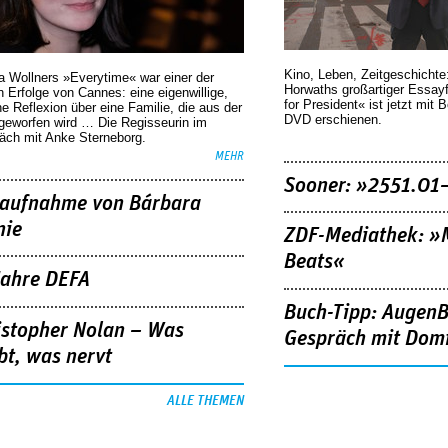
Kino, Leben, Zeitgeschichte
a Wollners »Everytime« war einer der
Horwaths großartiger Essay
 Erfolge von Cannes: eine eigenwillige,
for President« ist jetzt mit 
he Reflexion über eine ­Familie, die aus der
DVD erschienen.
geworfen wird … Die Regisseurin im
äch mit Anke Sterneborg.
MEHR
Sooner: »2551.01
aufnahme von Bárbara
nie
ZDF-Mediathek: 
Beats«
Jahre DEFA
Buch-Tipp: AugenB
istopher Nolan – Was
Gespräch mit Domi
bt, was nervt
ALLE THEMEN