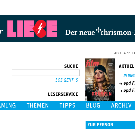
Jump to Navigation
ABO
APP
L
SUCHE
AKTUEL
SUCHE
IN DIE
epd F
epd F
LESERSERVICE
AMING
THEMEN
TIPPS
BLOG
ARCHIV
ZUR PERSON