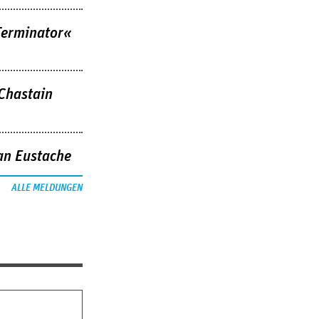
Terminator«
 Chastain
an Eustache
ALLE MELDUNGEN