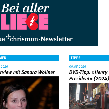
MEN
TIPPS
.2026
09.08.2026
erview mit Sandra Wollner
DVD-Tipp: »Henry 
President« (2024