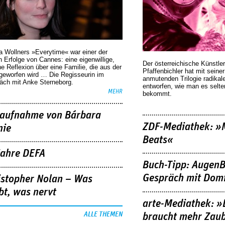
a Wollners »Everytime« war einer der
 Erfolge von Cannes: eine eigenwillige,
Der österreichische Künstler
he Reflexion über eine ­Familie, die aus der
Pfaffenbichler hat mit seine
geworfen wird … Die Regisseurin im
anmutenden Trilogie radikal
äch mit Anke Sterneborg.
entworfen, wie man es selt
MEHR
bekommt.
aufnahme von Bárbara
ZDF-Mediathek: 
nie
Beats«
Jahre DEFA
Buch-Tipp: AugenB
Gespräch mit Domi
istopher Nolan – Was
bt, was nervt
arte-Mediathek: »
ALLE THEMEN
braucht mehr Zau