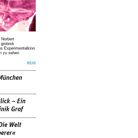
 Norbert
r grotesk
es Experimentalkino
en zu sehen
MEHR
»München
lick – Ein
nik Graf
Die Welt
berer«