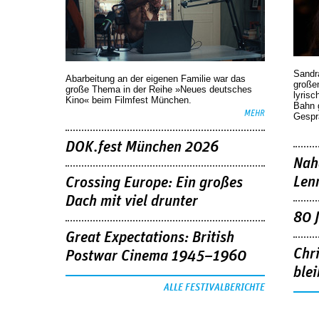
Sandr
Abarbeitung an der eigenen Familie war das
großen
große Thema in der Reihe »Neues deutsches
lyrisc
Kino« beim Filmfest München.
Bahn 
MEHR
Gespr
DOK.fest München 2026
Nah
Len
Crossing Europe: Ein großes
Dach mit viel drunter
80 
Great Expectations: British
Chr
Postwar Cinema 1945–1960
blei
ALLE FESTIVALBERICHTE