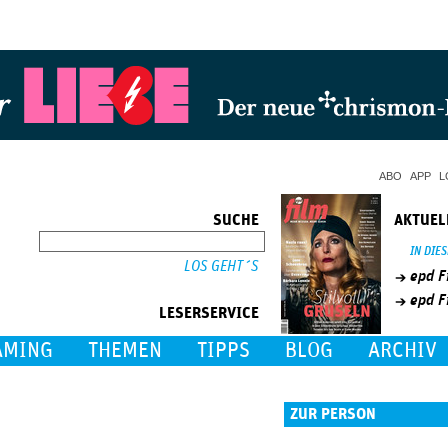
Jump to Navigation
ABO
APP
L
SUCHE
AKTUEL
SUCHE
IN DIE
epd F
epd F
LESERSERVICE
AMING
THEMEN
TIPPS
BLOG
ARCHIV
ZUR PERSON