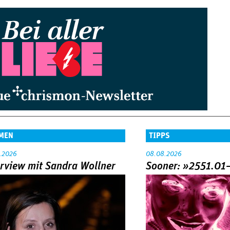
MEN
TIPPS
.2026
08.08.2026
erview mit Sandra Wollner
Sooner: »2551.01