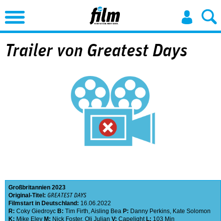
Jump to Navigation
Trailer von Greatest Days
Großbritannien
2023
Original-Titel:
GREATEST DAYS
Filmstart in Deutschland:
16.06.2022
R:
Coky Giedroyc
B:
Tim Firth
,
Aisling Bea
P:
Danny Perkins
,
Kate Solomon
K:
Mike Eley
M:
Nick Foster
,
Oli Julian
V:
Capelight
L:
103 Min