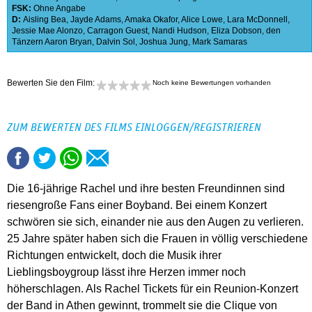
FSK:
Ohne Angabe
D:
Aisling Bea
,
Jayde Adams
,
Amaka Okafor
,
Alice Lowe
,
Lara McDonnell
,
Jessie Mae Alonzo
,
Carragon Guest
,
Nandi Hudson
,
Eliza Dobson
,
den
Tänzern Aaron Bryan
,
Dalvin Sol
,
Joshua Jung
,
Mark Samaras
Bewerten Sie den Film:
Noch keine Bewertungen vorhanden
ZUM BEWERTEN DES FILMS EINLOGGEN/REGISTRIEREN
Die 16-jährige Rachel und ihre besten Freundinnen sind
riesengroße Fans einer Boyband. Bei einem Konzert
schwören sie sich, einander nie aus den Augen zu verlieren.
25 Jahre später haben sich die Frauen in völlig verschiedene
Richtungen entwickelt, doch die Musik ihrer
Lieblingsboygroup lässt ihre Herzen immer noch
höherschlagen. Als Rachel Tickets für ein Reunion-Konzert
der Band in Athen gewinnt, trommelt sie die Clique von