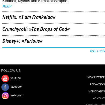
Kindheit, Mythos und Klimakatastrophe.
MEHR
Netflix: »I am Frankelda«
Crunchyroll: »The Drops of God«
Disney+: »Furious«
ALLE TIPPS
FOLLOW US
NEWSLETTER
youtube
REDAKTION
facebook
MEDIADATEN
instagram
KONTAKT