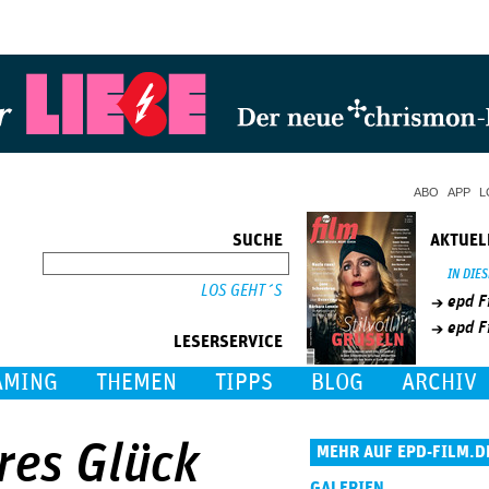
Jump to Navigation
ABO
APP
L
SUCHE
AKTUEL
SUCHE
IN DIE
epd F
epd F
LESERSERVICE
AMING
THEMEN
TIPPS
BLOG
ARCHIV
eres Glück
MEHR AUF EPD-FILM.D
GALERIEN