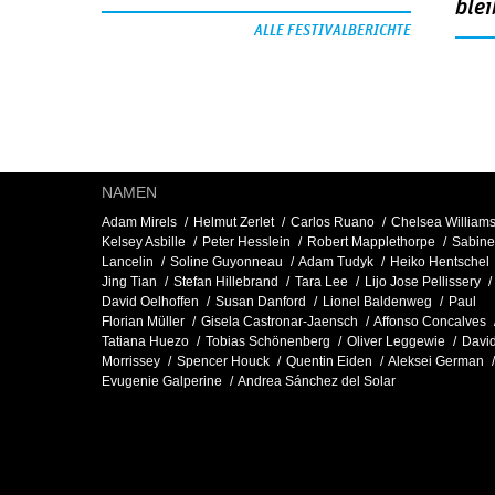
blei
ALLE FESTIVALBERICHTE
NAMEN
Adam Mirels
Helmut Zerlet
Carlos Ruano
Chelsea William
Kelsey Asbille
Peter Hesslein
Robert Mapplethorpe
Sabine
Lancelin
Soline Guyonneau
Adam Tudyk
Heiko Hentschel
Jing Tian
Stefan Hillebrand
Tara Lee
Lijo Jose Pellissery
David Oelhoffen
Susan Danford
Lionel Baldenweg
Paul
Florian Müller
Gisela Castronar-Jaensch
Affonso Concalves
Tatiana Huezo
Tobias Schönenberg
Oliver Leggewie
Davi
Morrissey
Spencer Houck
Quentin Eiden
Aleksei German
Evugenie Galperine
Andrea Sánchez del Solar