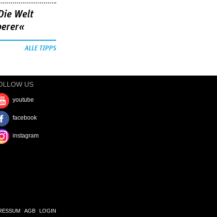
Die Welt
berer«
ALLE TIPPS
OLLOW US
youtube
facebook
instagram
RESSUM
AGB
LOGIN