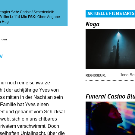
engler
Sch:
Christof Schertenleib
AKTUELLE FILMSTARTS
W-film
L:
114 Min
FSK:
Ohne Angabe
n Hug
Noga
anden
EN
Jono Be
REGISSEUR:
nur noch eine schwarze
lt der achtjährige Yves von
Funeral Casino Bl
ss mitten in der Nacht an sein
 Familie hat Yves einen
ttert und gebannt vom Schicksal
webt sich ein unsichtbares
Privatem verschwimmt. Doch
selhaften Unfallnacht, über die