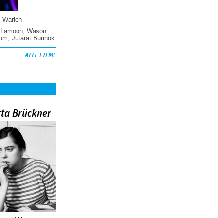
k Warich
 Lamoon
,
Wason
hum
,
Jutarat Burinok
ALLE FILME
tta Brückner