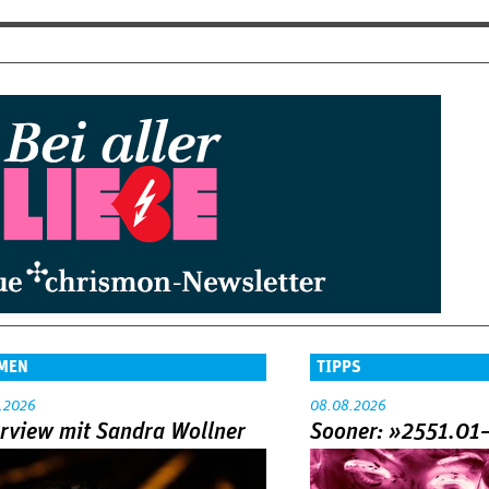
MEN
TIPPS
.2026
08.08.2026
erview mit Sandra Wollner
Sooner: »2551.01