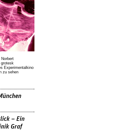
 Norbert
r grotesk
es Experimentalkino
en zu sehen
»München
lick – Ein
nik Graf