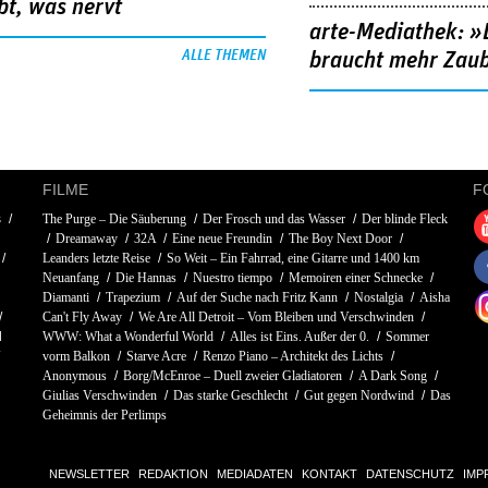
bt, was nervt
arte-Mediathek: »
ALLE THEMEN
braucht mehr Zau
FILME
F
s
The Purge – Die Säuberung
Der Frosch und das Wasser
Der blinde Fleck
Dreamaway
32A
Eine neue Freundin
The Boy Next Door
Leanders letzte Reise
So Weit – Ein Fahrrad, eine Gitarre und 1400 km
Neuanfang
Die Hannas
Nuestro tiempo
Memoiren einer Schnecke
Diamanti
Trapezium
Auf der Suche nach Fritz Kann
Nostalgia
Aisha
Can't Fly Away
We Are All Detroit – Vom Bleiben und Verschwinden
d
WWW: What a Wonderful World
Alles ist Eins. Außer der 0.
Sommer
vorm Balkon
Starve Acre
Renzo Piano – Architekt des Lichts
Anonymous
Borg/McEnroe – Duell zweier Gladiatoren
A Dark Song
Giulias Verschwinden
Das starke Geschlecht
Gut gegen Nordwind
Das
Geheimnis der Perlimps
NEWSLETTER
REDAKTION
MEDIADATEN
KONTAKT
DATENSCHUTZ
IMP