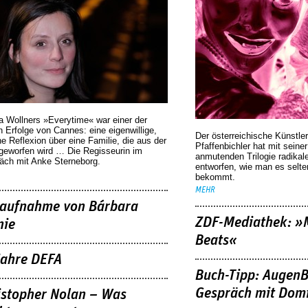
a Wollners »Everytime« war einer der
 Erfolge von Cannes: eine eigenwillige,
Der österreichische Künstler
he Reflexion über eine ­Familie, die aus der
Pfaffenbichler hat mit seine
geworfen wird … Die Regisseurin im
anmutenden Trilogie radikal
äch mit Anke Sterneborg.
entworfen, wie man es selt
bekommt.
MEHR
aufnahme von Bárbara
ZDF-Mediathek: 
nie
Beats«
Jahre DEFA
Buch-Tipp: AugenB
Gespräch mit Domi
istopher Nolan – Was