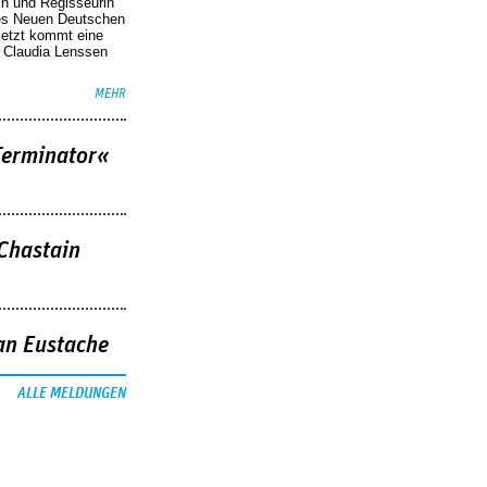
in und Regisseurin
des Neuen Deutschen
Jetzt kommt eine
. Claudia Lenssen
MEHR
Terminator«
 Chastain
an Eustache
ALLE MELDUNGEN