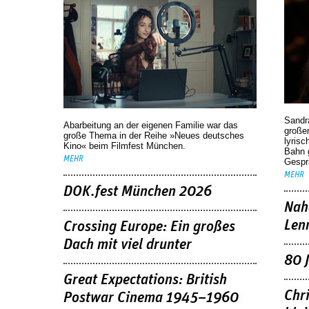
Sandr
Abarbeitung an der eigenen Familie war das
großen
große Thema in der Reihe »Neues deutsches
lyrisc
Kino« beim Filmfest München.
Bahn 
MEHR
Gespr
MEHR
DOK.fest München 2026
Nah
Len
Crossing Europe: Ein großes
Dach mit viel drunter
80 
Great Expectations: British
Chr
Postwar Cinema 1945–1960