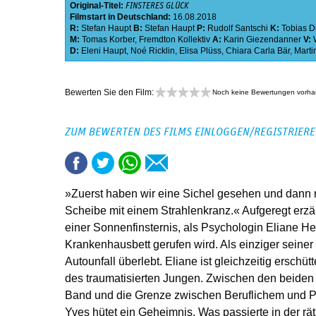
Original-Titel:
FINSTERES GLÜCK
Filmstart in Deutschland:
16.08.2018
R:
Stefan Haupt
B:
Stefan Haupt
P:
Rudolf Santschi
K:
Tobias D
M:
Tomas Korber
,
Fremdton Kollektiv
A:
Karin Giezendanner
V:
D:
Eleni Haupt
,
Noé Ricklin
,
Elisa Plüss
,
Chiara Carla Bär
,
Marti
Bewerten Sie den Film:
Noch keine Bewertungen vorh
ZUM BEWERTEN DES FILMS EINLOGGEN/REGISTRIER
»Zuerst haben wir eine Sichel gesehen und dann 
Scheibe mit einem Strahlenkranz.« Aufgeregt erzäh
einer Sonnenfinsternis, als Psychologin Eliane He
Krankenhausbett gerufen wird. Als einziger seiner
Autounfall überlebt. Eliane ist gleichzeitig erschü
des traumatisierten Jungen. Zwischen den beiden 
Band und die Grenze zwischen Beruflichem und 
Yves hütet ein Geheimnis. Was passierte in der rät