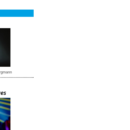
rgmann
ues