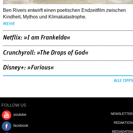
Ben Rivers entwirft einen poetischen Endzeitfilm zwischen
Kindheit, Mythos und Klimakatastrophe.
MEHR
Netflix: »I am Frankelda«
Crunchyroll: »The Drops of God«
Disney+: »Furious«
ALLE TIPPS
FOLLOW US
NEWSLETTER
youtube
REDAKTION
facebook
MEDIADATEN