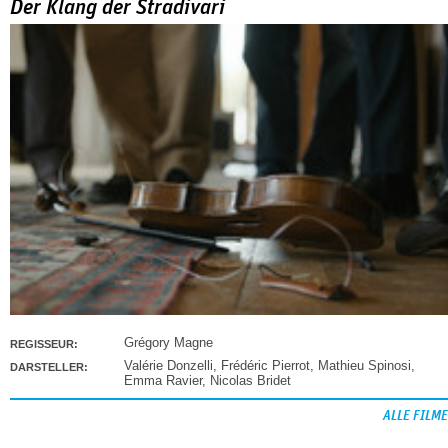
Der Klang der Stradivari
Grégory Magne
REGISSEUR:
Valérie Donzelli
,
Frédéric Pierrot
,
Mathieu Spinosi
,
DARSTELLER:
Emma Ravier
,
Nicolas Bridet
ALLE FILME