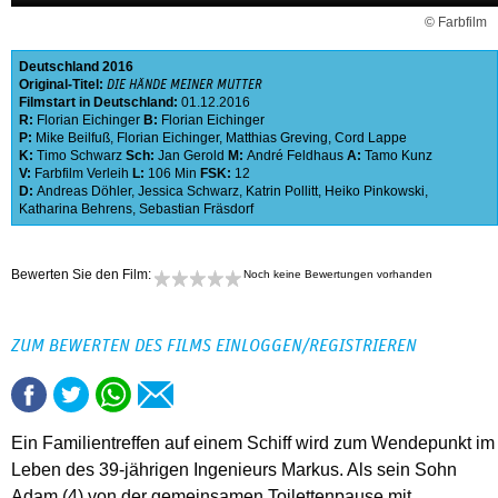
© Farbfilm
Deutschland
2016
Original-Titel:
DIE HÄNDE MEINER MUTTER
Filmstart in Deutschland:
01.12.2016
R:
Florian Eichinger
B:
Florian Eichinger
P:
Mike Beilfuß
,
Florian Eichinger
,
Matthias Greving
,
Cord Lappe
K:
Timo Schwarz
Sch:
Jan Gerold
M:
André Feldhaus
A:
Tamo Kunz
V:
Farbfilm Verleih
L:
106 Min
FSK:
12
D:
Andreas Döhler
,
Jessica Schwarz
,
Katrin Pollitt
,
Heiko Pinkowski
,
Katharina Behrens
,
Sebastian Fräsdorf
Bewerten Sie den Film:
Noch keine Bewertungen vorhanden
ZUM BEWERTEN DES FILMS EINLOGGEN/REGISTRIEREN
Ein Familientreffen auf einem Schiff wird zum Wendepunkt im
Leben des 39-jährigen Ingenieurs Markus. Als sein Sohn
Adam (4) von der gemeinsamen Toilettenpause mit