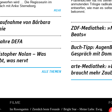
Pfaffenbichler hat mit seine
geworfen wird … Die Regisseurin im
anmutenden Trilogie radikal
äch mit Anke Sterneborg.
entworfen, wie man es selt
MEHR
bekommt.
aufnahme von Bárbara
ZDF-Mediathek: 
nie
Beats«
Jahre DEFA
Buch-Tipp: AugenB
Gespräch mit Domi
istopher Nolan – Was
bt, was nervt
arte-Mediathek: »
ALLE THEMEN
braucht mehr Zau
FILME
F
-
Im Rosengarten
Ziemlich beste Freunde
Bright Star – Meine Liebe. Ewig.