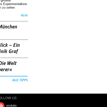
r grotesk
es Experimentalkino
en zu sehen
MEHR
»München
lick – Ein
nik Graf
Die Welt
berer«
ALLE TIPPS
OLLOW US
youtube