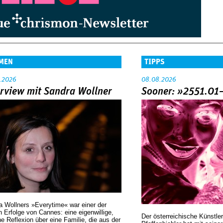
MEN
TIPPS
.2026
08.08.2026
erview mit Sandra Wollner
Sooner: »2551.01
a Wollners »Everytime« war einer der
 Erfolge von Cannes: eine eigenwillige,
Der österreichische Künstler
he Reflexion über eine ­Familie, die aus der