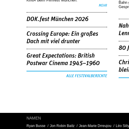
Kino« beim Filmfest München.
Bahn 
MEHR
Gespr
DOK.fest München 2026
Nah
Len
Crossing Europe: Ein großes
Dach mit viel drunter
80 
Great Expectations: British
Chr
Postwar Cinema 1945–1960
blei
ALLE FESTIVALBERICHTE
NAMEN
Ryan Busse
Jon Robin Baitz
Jean-Marie Drreujou
Léo Silly