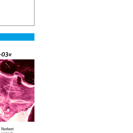
–03«
 Norbert