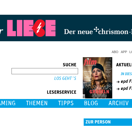
Jump to Navigation
ABO
APP
L
SUCHE
AKTUEL
SUCHE
IN DIE
epd F
epd F
LESERSERVICE
AMING
THEMEN
TIPPS
BLOG
ARCHIV
ZUR PERSON