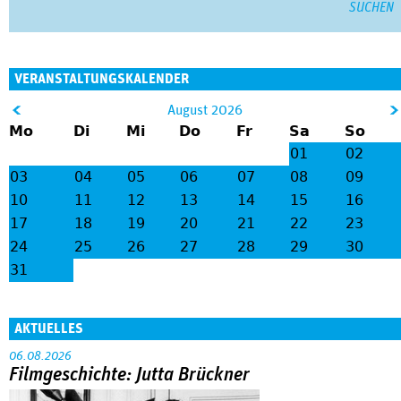
VERANSTALTUNGSKALENDER
&
August 2026
Mo
Di
Mi
Do
Fr
Sa
So
lt;
gt
01
02
;
03
04
05
06
07
08
09
10
11
12
13
14
15
16
17
18
19
20
21
22
23
24
25
26
27
28
29
30
31
AKTUELLES
06.08.2026
Filmgeschichte: Jutta Brückner