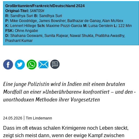
Großbritannien
Frankreich
Deutschland
2024
Original-Titel:
SANTOSH
R:
Sandhya Suri
B:
Sandhya Suri
P:
Mike Goodridge
,
James Bowsher
,
Balthazar de Ganay
,
Alan McAlex
K:
Lennert Hillege
Sch:
Maxime Pozzi-Garcia
M:
Luisa Gerstein
L:
122 Min
FSK:
Ohne Angabe
D:
Shahana Goswami
,
Sunita Rajwar
,
Nawal Shukla
,
Pratibha Awasthy
,
Prashant Kumar
Eine junge ­Polizistin wird in Indien mit ­einem brutalen
Mordfall an ­einer ­»Unberührbaren« ­konfrontiert – und den ­
unorthodoxen Methoden ihrer Vorgesetzten
24.05.2026
Tim Lindemann
Dass im oft etwas schalen Krimigenre noch Leben steckt,
zeigt sich meist dann, wenn der ewige Kampf zwischen