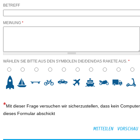
BETREFF
MEINUNG
*
WÄHLEN SIE BITTE AUS DEN SYMBOLEN DIE/DEN/DAS RAKETE AUS.
*
3
4
5
6
7
8
9
10
Mit dieser Frage versuchen wir sicherzustellen, dass kein Computer
dieses Formular abschickt