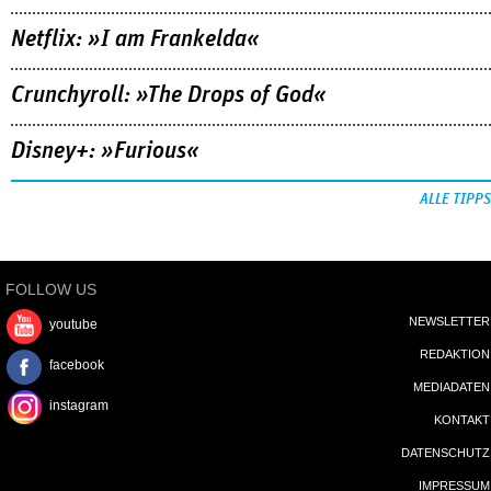
Netflix: »I am Frankelda«
Crunchyroll: »The Drops of God«
Disney+: »Furious«
ALLE TIPPS
FOLLOW US
NEWSLETTER
youtube
REDAKTION
facebook
MEDIADATEN
instagram
KONTAKT
DATENSCHUTZ
IMPRESSUM