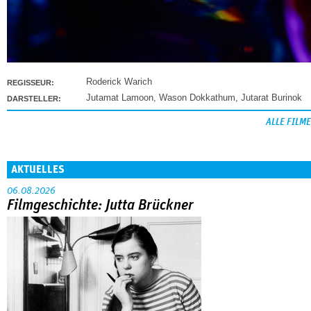
Roderick Warich
REGISSEUR:
Jutamat Lamoon
,
Wason Dokkathum
,
Jutarat Burinok
DARSTELLER:
ALLE FILME
AKTUELLES
06.08.2026
Filmgeschichte: Jutta Brückner