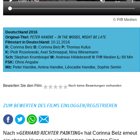
© Piffl Medien
Deutschland
2016
Original-Titel:
PETER HANDKE – IN THE WOODS, MIGHT BE LATE
Filmstart in Deutschland:
10.11.2016
R:
Corinna Belz
B:
Corinna Belz
P:
Thomas Kufus
K:
Piotr Rosolowski
,
Axel Schneppat
,
Nina Wiesemann
Sch:
Stephan Krumbiegel
M:
Andreas Hildebrandt
V:
Piffl Medien
L:
89 Min
FSK:
Ohne Angabe
Mit:
Peter Handke
,
Amina Handke
,
Léocadie Handke
,
Sophie Semin
Bewerten Sie den Film:
Noch keine Bewertungen vorhanden
ZUM BEWERTEN DES FILMS EINLOGGEN/REGISTRIEREN
Nach »
« hat Corinna Belz erneut
GERHARD RICHTER PAINTING