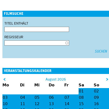
FILMSUCHE
TITEL ENTHÄLT
REGISSEUR
VERANSTALTUNGSKALENDER
&
August 2026
Mo
Di
Mi
Do
Fr
Sa
So
lt;
gt
01
02
;
03
04
05
06
07
08
09
10
11
12
13
14
15
16