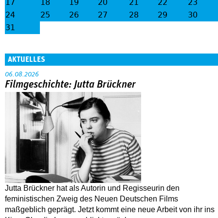
17
18
19
20
21
22
23
24
25
26
27
28
29
30
31
AKTUELLES
06.08.2026
Filmgeschichte: Jutta Brückner
Jutta Brückner hat als Autorin und Regisseurin den
feministischen Zweig des Neuen Deutschen Films
maßgeblich geprägt. Jetzt kommt eine neue Arbeit von ihr ins