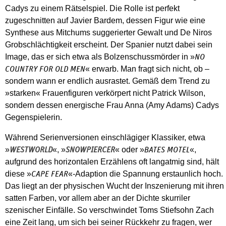
Cadys zu einem Rätselspiel. Die Rolle ist perfekt
zugeschnitten auf Javier Bardem, dessen Figur wie eine
Synthese aus Mitchums suggerierter Gewalt und De Niros
Grobschlächtigkeit erscheint. Der Spanier nutzt dabei sein
Image, das er sich etwa als Bolzenschussmörder in »
NO
« erwarb. Man fragt sich nicht, ob –
COUNTRY FOR OLD MEN
sondern wann er endlich ausrastet. Gemäß dem Trend zu
»starken« Frauenfiguren verkörpert nicht Patrick Wilson,
sondern dessen energische Frau Anna (Amy Adams) Cadys
Gegenspielerin.
Während Serienversionen einschlägiger Klassiker, etwa
»
«, »
« oder »
«,
WESTWORLD
SNOWPIERCER
BATES MOTEL
aufgrund des horizontalen Erzählens oft langatmig sind, hält
diese »
«-Adaption die Spannung erstaunlich hoch.
CAPE FEAR
Das liegt an der physischen Wucht der Inszenierung mit ihren
satten Farben, vor allem aber an der Dichte skurriler
szenischer Einfälle. So verschwindet Toms Stiefsohn Zach
eine Zeit lang, um sich bei seiner Rückkehr zu fragen, wer