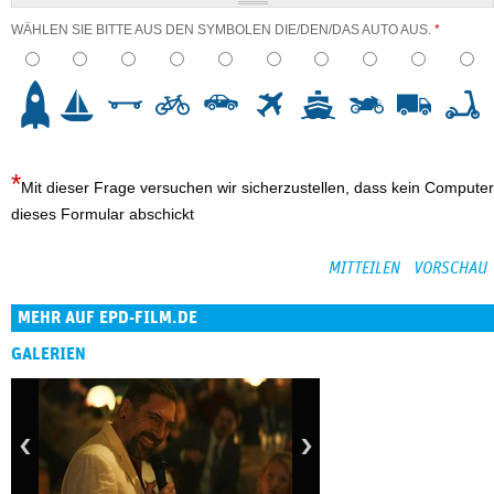
WÄHLEN SIE BITTE AUS DEN SYMBOLEN DIE/DEN/DAS AUTO AUS.
*
3
4
5
6
7
8
9
10
Mit dieser Frage versuchen wir sicherzustellen, dass kein Computer
dieses Formular abschickt
MEHR AUF EPD-FILM.DE
GALERIEN