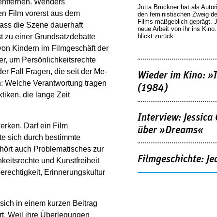
 entfernen. Wenders
Jutta Brückner hat als Autor
den Film vorerst aus dem
den feministischen Zweig 
Films maßgeblich geprägt. 
 dass die Szene dauerhaft
neue Arbeit von ihr ins Kino
blickt zurück.
st zu einer Grundsatzdebatte
von Kindern im Filmgeschäft der
er, um Persönlichkeitsrechte
er Fall Fragen, die seit der Me-
Wieder im Kino: »
n: Welche Verantwortung tragen
(1984)
iken, die lange Zeit
Interview: Jessica
rken. Darf ein Film
über »Dreams«
te sich durch bestimmte
ehört auch Problematisches zur
Filmgeschichte: Je
keitsrechte und Kunstfreiheit
erechtigkeit, Erinnerungskultur
sich in einem kurzen Beitrag
t. Weil ihre Überlegungen