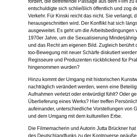
fordert, die betreffende Passage aus dem Film zu
entschuldigte sich schließlich öffentlich und zog 
Verkehr. Für Kinski reicht das nicht. Sie verlangt,
herausgeschnitten wird. Der Konflikt hat sich läng
ausgeweitet. Es geht um die Arbeitsbedingungen 
1970er Jahre, um die Sexualisierung Minderjährig
und das Recht am eigenen Bild. Zugleich berührt d
too-Bewegung mit neuer Schärfe diskutiert werde
Regisseure und Produzenten rückblickend für Prakt
hingenommen wurden?
Hinzu kommt der Umgang mit historischen Kunstwe
nachträglich verändert werden, wenn eine Beteilig
Aufnahmen verletzt oder entwürdigt fühlt? Oder g
Überlieferung eines Werks? Hier treffen Persönlich
aufeinander, unterschiedliche Vorstellungen von G
und dem Umgang mit dem kulturellen Erbe.
Die Filmemacherin und Autorin Jutta Brückner hat 
des Deutschlandfunks zu der Kontroverse geäußer