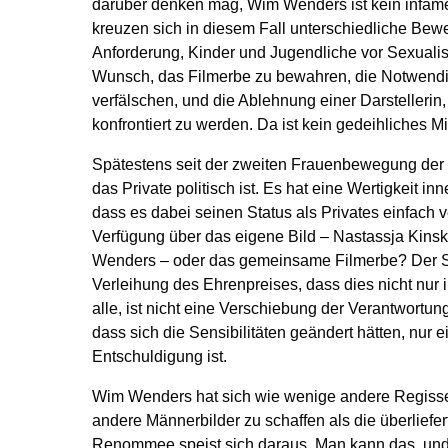
darüber denken mag, Wim Wenders ist kein infame
kreuzen sich in diesem Fall unterschiedliche Bew
Anforderung, Kinder und Jugendliche vor Sexualis
Wunsch, das Filmerbe zu bewahren, die Notwendig
verfälschen, und die Ablehnung einer Darstellerin,
konfrontiert zu werden. Da ist kein gedeihliches M
Spätestens seit der zweiten Frauenbewegung der 
das Private politisch ist. Es hat eine Wertigkeit in
dass es dabei seinen Status als Privates einfach v
Verfügung über das eigene Bild – Nastassja Kins
Wenders – oder das gemeinsame Filmerbe? Der 
Verleihung des Ehrenpreises, dass dies nicht nur
alle, ist nicht eine Verschiebung der Verantwortun
dass sich die Sensibilitäten geändert hätten, nur 
Entschuldigung ist.
Wim Wenders hat sich wie wenige andere Regisse
andere Männerbilder zu schaffen als die überliefer
Renommee speist sich daraus. Man kann das, und 