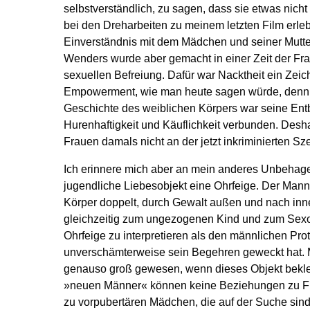
selbstverständlich, zu sagen, dass sie etwas nich
bei den Dreharbeiten zu meinem letzten Film erleb
Einverständnis mit dem Mädchen und seiner Mutte
Wenders wurde aber gemacht in einer Zeit der F
sexuellen Befreiung. Dafür war Nacktheit ein Zeich
Empowerment, wie man heute sagen würde, denn 
Geschichte des weiblichen Körpers war seine Ent
Hurenhaftigkeit und Käuflichkeit verbunden. Desh
Frauen damals nicht an der jetzt inkriminierten S
Ich erinnere mich aber an mein anderes Unbeha
jugendliche Liebesobjekt eine Ohrfeige. Der Mann
Körper doppelt, durch Gewalt außen und nach inne
gleichzeitig zum ungezogenen Kind und zum Sexob
Ohrfeige zu interpretieren als den männlichen Prot
unverschämterweise sein Begehren geweckt hat
genauso groß gewesen, wenn dieses Objekt bekle
»neuen Männer« können keine Beziehungen zu Fr
zu vorpubertären Mädchen, die auf der Suche sin