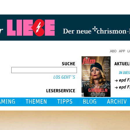
Jump to Navigation
ABO
APP
L
SUCHE
AKTUEL
SUCHE
IN DIE
epd F
epd F
LESERSERVICE
AMING
THEMEN
TIPPS
BLOG
ARCHIV