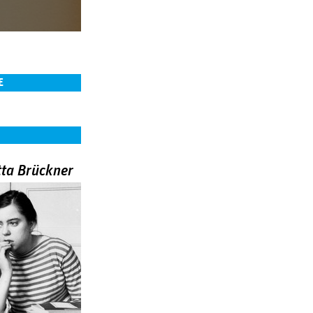
E
tta Brückner