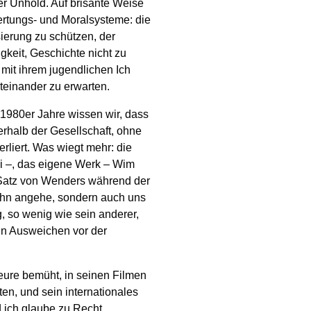
r Unhold. Auf brisante Weise
ertungs- und Moralsysteme: die
ierung zu schützen, der
keit, Geschichte nicht zu
 mit ihrem jugendlichen Ich
iteinander zu erwarten.
1980er Jahre wissen wir, dass
nerhalb der Gesellschaft, ohne
erliert. Was wiegt mehr: die
ki –, das eigene Werk – Wim
Satz von Wenders während der
 ihn angehe, sondern auch uns
g, so wenig wie sein anderer,
ein Ausweichen vor der
ure bemüht, in seinen Filmen
ten, und sein internationales
ich glaube zu Recht,