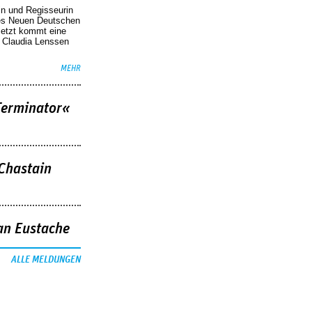
in und Regisseurin
des Neuen Deutschen
Jetzt kommt eine
. Claudia Lenssen
MEHR
Terminator«
 Chastain
an Eustache
ALLE MELDUNGEN