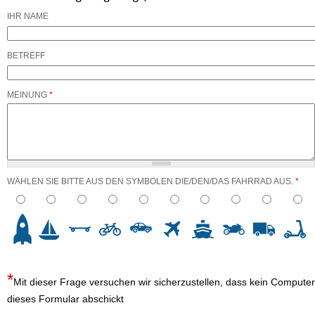
IHR NAME
BETREFF
MEINUNG
*
WÄHLEN SIE BITTE AUS DEN SYMBOLEN DIE/DEN/DAS FAHRRAD AUS.
*
3
4
5
6
7
8
9
10
Mit dieser Frage versuchen wir sicherzustellen, dass kein Computer
dieses Formular abschickt