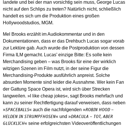
landete und bei der man vorsichtig sein muss, ­George Lucas
nicht auf den Schlips zu treten? Natürlich nicht, schließlich
handelt es sich um die Produktion eines großen
Hollywoodstudios, MGM.
Mel Brooks erzählt im Audiokommentar und in den
Dokumentationen, dass er das Drehbuch Lucas sogar vorab
zur Lektüre gab. Auch wurde die Postproduktion von dessen
Firma ILM gemacht. Lucas’ einzige Bitte: Es solle kein
Merchandising geben – was Brooks für eine der wirklich
witzigen Szenen im Film nutzt, in der seine Figur die
Merchandising-Produkte ausführlich anpreist. Solche
absurden Momente sind leider die Ausnahme. Wer kein Fan
der Gattung Space Opera ist, wird sich über Strecken
langweilen. »I like cheap jokes«, sagt Brooks mehrfach und
kann zu seiner Rechtfertigung darauf verweisen, dass neben
»
« auch die nachfolgenden »
SPACEBALLS
ROBIN HOOD –
« und »
HELDEN IN STRUMPFHOSEN
DRACULA – TOT, ABER
« seine erfolgreichsten Videoveröffentlichungen
GLÜCKLICH