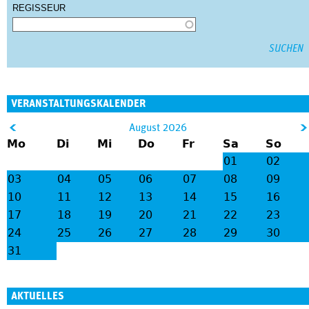
REGISSEUR
VERANSTALTUNGSKALENDER
&
August 2026
Mo
Di
Mi
Do
Fr
Sa
So
lt;
gt
01
02
;
03
04
05
06
07
08
09
10
11
12
13
14
15
16
17
18
19
20
21
22
23
24
25
26
27
28
29
30
31
AKTUELLES