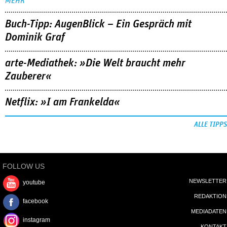
MEHR
Buch-Tipp: AugenBlick – Ein Gespräch mit
Dominik Graf
arte-Mediathek: »Die Welt braucht mehr
Zauberer«
Netflix: »I am Frankelda«
ALLE TIPPS
FOLLOW US
NEWSLETTER
youtube
REDAKTION
facebook
MEDIADATEN
instagram
KONTAKT