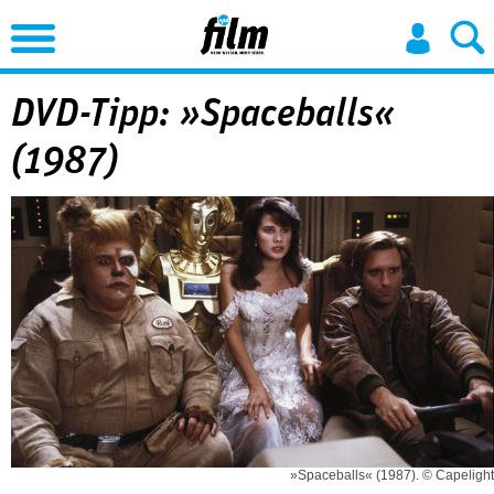
Jump to Navigation
DVD-Tipp: »Spaceballs«
(1987)
»Spaceballs« (1987). © Capelight