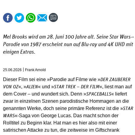
Mel Brooks wird am 28. Juni 100 Jahre alt. Seine Star Wars-­
Parodie von 1987 erscheint nun auf Blu-ray und 4K UHD mit
einigen Extras.
25.06.2026
Frank Arnold
Dieser Film sei eine »Pa­rodie auf Filme wie »
DER ZAUBERER
«, ­»
« und »
«, liest man auf
VON OZ
ALIEN
STAR TREK – DER FILM
dem Cover – und wundert sich. Denn »
« liefert
SPACEBALLS
zwar in einzelnen Szenen parodistische Hommagen an die
genannten Werke, doch seine primäre Referenz ist die »
STAR
«-Saga von George Lucas. Das macht schon der
WARS
Rolltitel zu Beginn klar. Hat man es hier also mit einer
satirischen Attacke zu tun, die zeitweise im Giftschrank