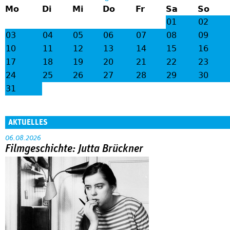
Mo
Di
Mi
Do
Fr
Sa
So
lt;
gt
01
02
;
03
04
05
06
07
08
09
10
11
12
13
14
15
16
17
18
19
20
21
22
23
24
25
26
27
28
29
30
31
AKTUELLES
06.08.2026
Filmgeschichte: Jutta Brückner