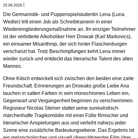
25.06.2026
Die Germanistik- und Puppenspielstudentin Lena (Luna
Wedler) tritt einen Job als Schreibtrainerin in einer
Wiedereingliederungsmaßnahme an. Ihr einziger Teilnehmer
ist der verbitterte Alkoholiker Herr Drowak (Karl Markovics),
ein einsamer Misanthrop, der sich hinter Flaschenburgen
verschanzt hat. Trotz Beschimpfungen kehrt Lena immer
wieder zurück und entdeckt das literarische Talent des alten
Mannes.
Ohne Kitsch entwickelt sich zwischen den beiden eine zarte
Freundschaft. Erinnerungen an Drowaks große Liebe Ana
tauchen in satten Farben in sein monochromes Leben ein,
Gegenwart und Vergangenheit beginnen zu verschwimmen.
Regisseur Nicolas Steiner stattet seine surrealistisch-
märchenhafte Tragikomödie mit einer Fülle filmischer und
literarischer Anspielungen aus und verleiht nahezu jeder
Szene eine zusätzliche Bedeutungsebene. Das Ergebnis ist
ein melancholischer und visuell überwältigender Film über