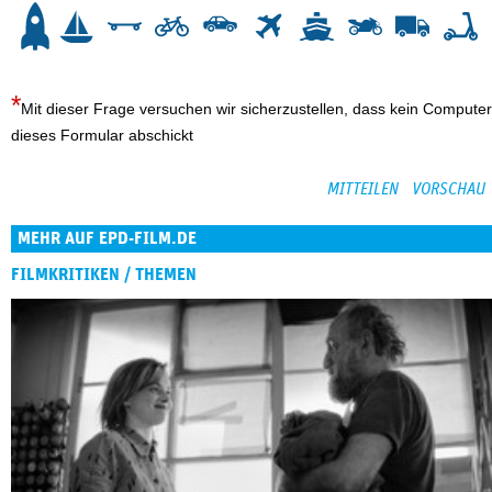
3
4
5
6
7
8
9
10
Mit dieser Frage versuchen wir sicherzustellen, dass kein Computer
dieses Formular abschickt
MEHR AUF EPD-FILM.DE
FILMKRITIKEN / THEMEN