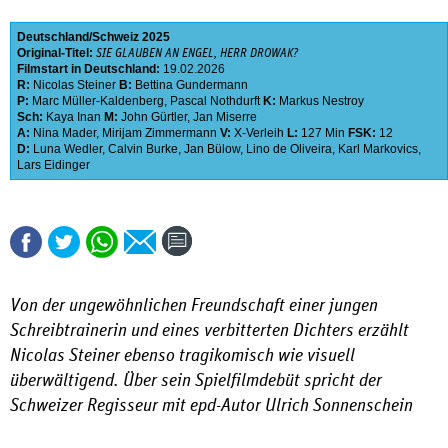
Deutschland
Schweiz
2025
Original-Titel:
SIE GLAUBEN AN ENGEL, HERR DROWAK?
Filmstart in Deutschland:
19.02.2026
R:
Nicolas Steiner
B:
Bettina Gundermann
P:
Marc Müller-Kaldenberg
,
Pascal Nothdurft
K:
Markus Nestroy
Sch:
Kaya Inan
M:
John Gürtler
,
Jan Miserre
A:
Nina Mader
,
Mirijam Zimmermann
V:
X-Verleih
L:
127 Min
FSK:
12
D:
Luna Wedler
,
Calvin Burke
,
Jan Bülow
,
Lino de Oliveira
,
Karl Markovics
,
Lars Eidinger
Von der ungewöhnlichen Freundschaft einer jungen
Schreibtrainerin und eines verbitterten Dichters erzählt
Nicolas Steiner ebenso tragikomisch wie visuell
überwältigend. Über sein Spielfilmdebüt spricht der
Schweizer Regisseur mit epd-Autor Ulrich Sonnenschein