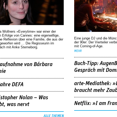
a Wollners »Everytime« war einer der
 Erfolge von Cannes: eine eigenwillige,
Eine junge DJ und die Mün
he Reflexion über eine ­Familie, die aus der
der 90er: Der Vierteiler verb
geworfen wird … Die Regisseurin im
mit Coming-of-Age.
äch mit Anke Sterneborg.
MEHR
Buch-Tipp: AugenB
aufnahme von Bárbara
Gespräch mit Domi
nie
arte-Mediathek: »
Jahre DEFA
braucht mehr Zau
istopher Nolan – Was
Netflix: »I am Fra
bt, was nervt
ALLE THEMEN