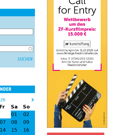
ENDER
026
&
Fr
Sa
So
gt
01
02
;
07
08
09
14
15
16