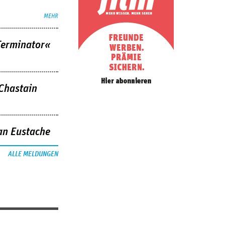
MEHR
Terminator«
 Chastain
an Eustache
ALLE MELDUNGEN