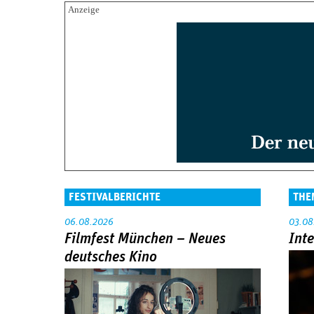
FESTIVALBERICHTE
THE
06.08.2026
03.08
Filmfest München – Neues
Int
deutsches Kino