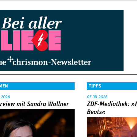
MEN
TIPPS
.2026
07.08.2026
erview mit Sandra Wollner
ZDF-Mediathek: 
Beats«