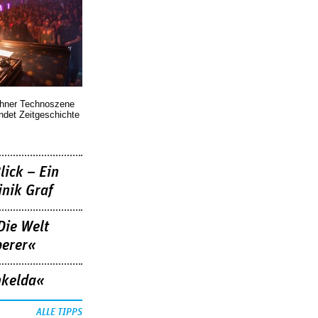
chner Technoszene
indet Zeitgeschichte
lick – Ein
nik Graf
Die Welt
berer«
nkelda«
ALLE TIPPS