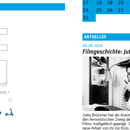
17
18
19
20
24
25
26
27
31
AKTUELLES
06.08.2026
Filmgeschichte: Ju
 AUS.
*
Jutta Brückner hat als Autor
den feministischen Zweig 
Films maßgeblich geprägt. 
neue Arbeit von ihr ins Kino