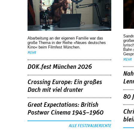
Sandr
Abarbeitung an der eigenen Familie war das
großen
große Thema in der Reihe »Neues deutsches
lyrisc
Kino« beim Filmfest München.
Bahn 
MEHR
Gespr
MEHR
DOK.fest München 2026
Nah
Len
Crossing Europe: Ein großes
Dach mit viel drunter
80 
Great Expectations: British
Chr
Postwar Cinema 1945–1960
blei
ALLE FESTIVALBERICHTE