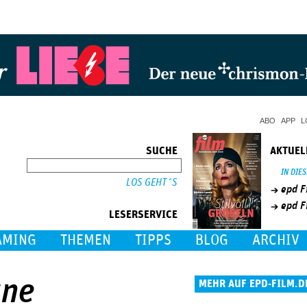
Jump to Navigation
ABO
APP
L
SUCHE
AKTUEL
SUCHE
IN DIE
epd F
epd F
LESERSERVICE
AMING
THEMEN
TIPPS
BLOG
ARCHIV
gne
MEHR AUF EPD-FILM.D