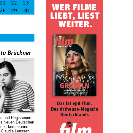
21
22
23
28
29
30
tta Brückner
in und Regisseurin
des Neuen Deutschen
Jetzt kommt eine
. Claudia Lenssen