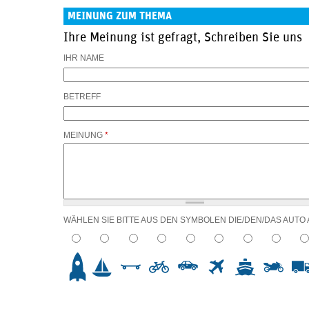
MEINUNG ZUM THEMA
Ihre Meinung ist gefragt, Schreiben Sie uns
IHR NAME
BETREFF
MEINUNG
*
WÄHLEN SIE BITTE AUS DEN SYMBOLEN DIE/DEN/DAS AUTO
2
3
4
5
6
7
8
9
10