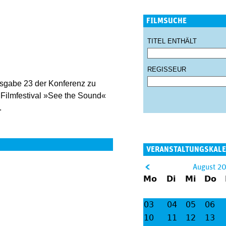
FILMSUCHE
TITEL ENTHÄLT
REGISSEUR
usgabe 23 der Konferenz zu
 Filmfestival »See the Sound«
.
VERANSTALTUNGSKAL
&
August 2
Mo
Di
Mi
Do
lt;
03
04
05
06
10
11
12
13