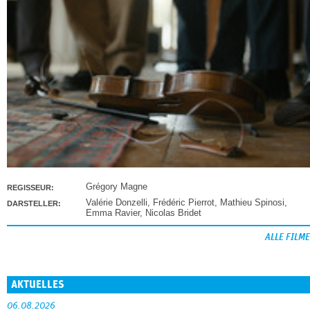
Grégory Magne
REGISSEUR:
Valérie Donzelli
,
Frédéric Pierrot
,
Mathieu Spinosi
,
DARSTELLER:
Emma Ravier
,
Nicolas Bridet
ALLE FILME
AKTUELLES
06.08.2026