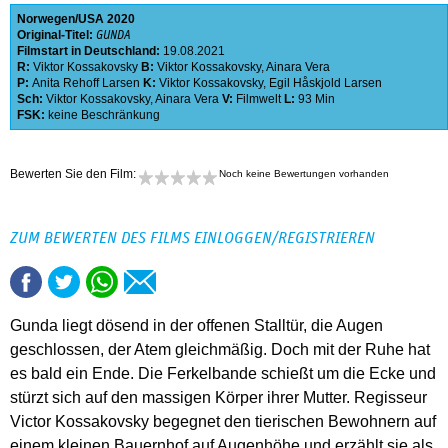
Norwegen
USA
2020
Original-Titel:
GUNDA
Filmstart in Deutschland:
19.08.2021
R:
Viktor Kossakovsky
B:
Viktor Kossakovsky
,
Ainara Vera
P:
Anita Rehoff Larsen
K:
Viktor Kossakovsky
,
Egil Håskjold Larsen
Sch:
Viktor Kossakovsky
,
Ainara Vera
V:
Filmwelt
L:
93 Min
FSK:
keine Beschränkung
Bewerten Sie den Film:
Noch keine Bewertungen vorhanden
ZUM BEWERTEN DES FILMS EINLOGGEN/REGISTRIEREN
Gunda liegt dösend in der offenen Stalltür, die Augen
geschlossen, der Atem gleichmäßig. Doch mit der Ruhe hat
es bald ein Ende. Die Ferkelbande schießt um die Ecke und
stürzt sich auf den massigen Körper ihrer Mutter. Regisseur
Victor Kossakovsky begegnet den tierischen Bewohnern auf
einem kleinen Bauernhof auf Augenhöhe und erzählt sie als