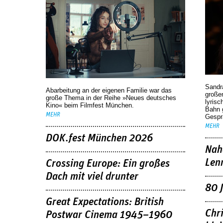
Sandr
Abarbeitung an der eigenen Familie war das
großen
große Thema in der Reihe »Neues deutsches
lyrisc
Kino« beim Filmfest München.
Bahn 
MEHR
Gespr
MEHR
DOK.fest München 2026
Nah
Len
Crossing Europe: Ein großes
Dach mit viel drunter
80 
Great Expectations: British
Chr
Postwar Cinema 1945–1960