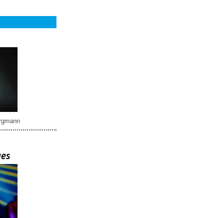
rgmann
ues