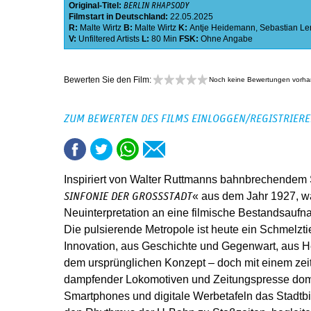
Original-Titel:
BERLIN RHAPSODY
Filmstart in Deutschland:
22.05.2025
R:
Malte Wirtz
B:
Malte Wirtz
K:
Antje Heidemann
,
Sebastian L
V:
Unfiltered Artists
L:
80 Min
FSK:
Ohne Angabe
Bewerten Sie den Film:
Noch keine Bewertungen vorh
ZUM BEWERTEN DES FILMS EINLOGGEN/REGISTRIER
Inspiriert von Walter Ruttmanns bahnbrechendem
« aus dem Jahr 1927, wa
SINFONIE DER GROSSSTADT
Neuinterpretation an eine filmische Bestandsauf
Die pulsierende Metropole ist heute ein Schmelzti
Innovation, aus Geschichte und Gegenwart, aus Hekt
dem ursprünglichen Konzept – doch mit einem zei
dampfender Lokomotiven und Zeitungspresse domi
Smartphones und digitale Werbetafeln das Stadtbil