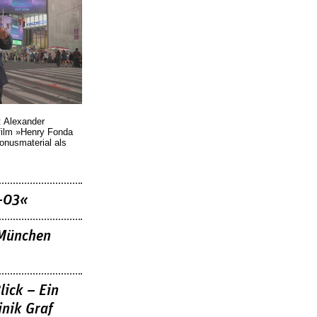
: Alexander
film »Henry Fonda
Bonusmaterial als
–03«
»München
lick – Ein
nik Graf