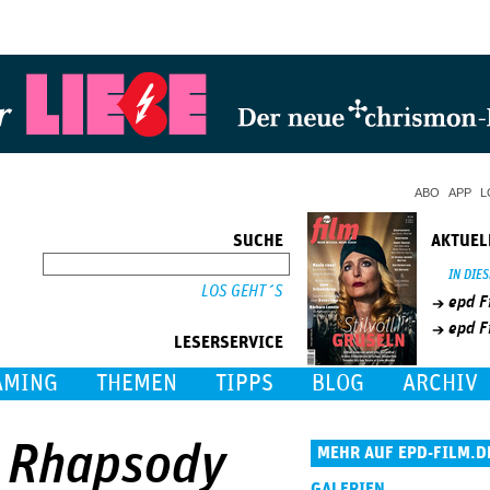
Jump to Navigation
ABO
APP
L
SUCHE
AKTUEL
SUCHE
IN DIE
epd F
epd F
LESERSERVICE
AMING
THEMEN
TIPPS
BLOG
ARCHIV
n Rhapsody
MEHR AUF EPD-FILM.D
GALERIEN