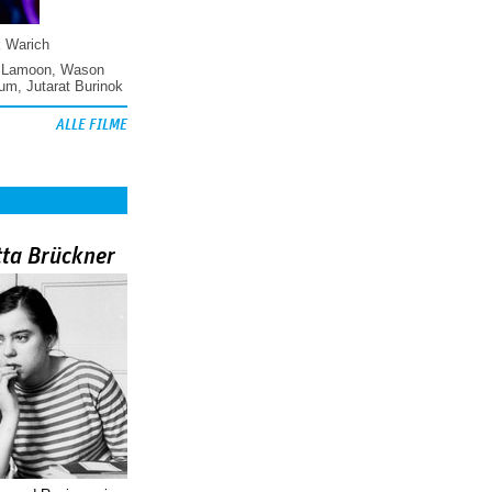
k Warich
 Lamoon
,
Wason
hum
,
Jutarat Burinok
ALLE FILME
tta Brückner