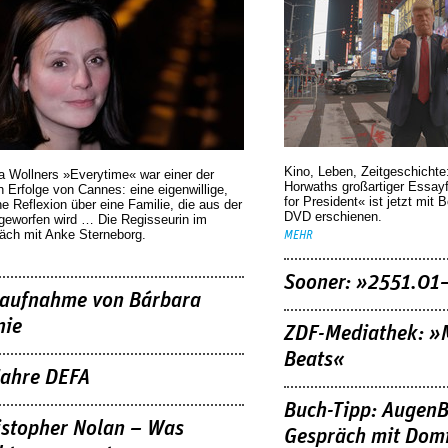
Kino, Leben, Zeitgeschichte
a Wollners »Everytime« war einer der
Horwaths großartiger Essay
 Erfolge von Cannes: eine eigenwillige,
for President« ist jetzt mit 
he Reflexion über eine ­Familie, die aus der
DVD erschienen.
geworfen wird … Die Regisseurin im
äch mit Anke Sterneborg.
MEHR
Sooner: »2551.01
aufnahme von Bárbara
nie
ZDF-Mediathek: 
Beats«
Jahre DEFA
Buch-Tipp: AugenB
istopher Nolan – Was
Gespräch mit Domi