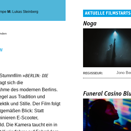
empe
M:
Lukas Steinberg
AKTUELLE FILMSTARTS
Noga
anden
EN
Jono Be
REGISSEUR:
 Stummfilm »
BERLIN: DIE
gt sich die
nahme des modernen Berlins.
Funeral Casino Bl
egel aus Tradition und
ik und Stille. Der Film folgt
tgemäßen Blick: Statt
nieren E-Scooter,
d. Die Kamera taucht ein in