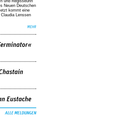
in und Regisseurin
des Neuen Deutschen
Jetzt kommt eine
. Claudia Lenssen
MEHR
Terminator«
 Chastain
an Eustache
ALLE MELDUNGEN