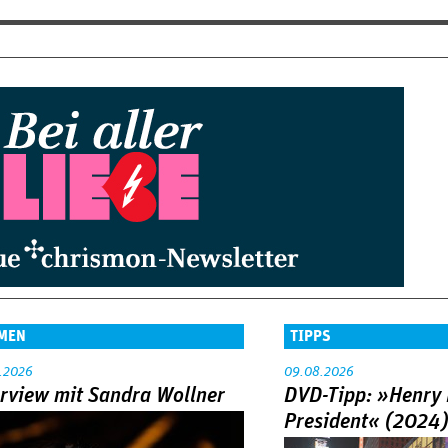
MEN
TIPPS
.2026
09.08.2026
erview mit Sandra Wollner
DVD-Tipp: »Henry 
President« (2024