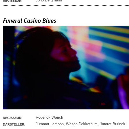
Jono Bergmann
REGISSEUR:
Funeral Casino Blues
Roderick Warich
REGISSEUR:
Jutamat Lamoon
,
Wason Dokkathum
,
Jutarat Burinok
DARSTELLER: