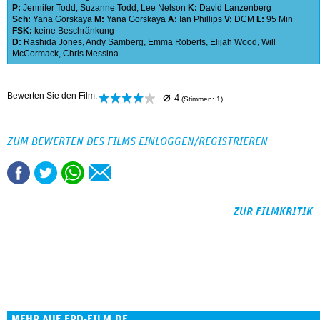
P:
Jennifer Todd
,
Suzanne Todd
,
Lee Nelson
K:
David Lanzenberg
Sch:
Yana Gorskaya
M:
Yana Gorskaya
A:
Ian Phillips
V:
DCM
L:
95 Min
FSK:
keine Beschränkung
D:
Rashida Jones
,
Andy Samberg
,
Emma Roberts
,
Elijah Wood
,
Will
McCormack
,
Chris Messina
⌀
Bewerten Sie den Film:
4
(Stimmen:
1
)
ZUM BEWERTEN DES FILMS EINLOGGEN/REGISTRIEREN
ZUR FILMKRITIK
MEHR AUF EPD-FILM.DE