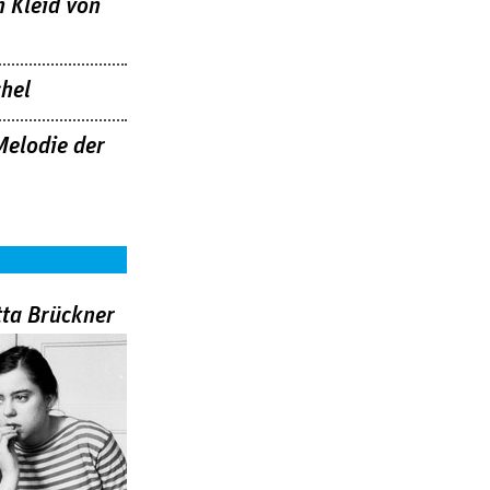
n Kleid von
hel
Melodie der
tta Brückner