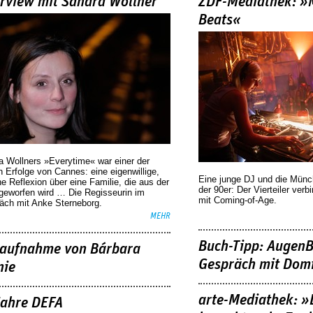
erview mit Sandra Wollner
ZDF-Mediathek: 
Beats«
a Wollners »Everytime« war einer der
 Erfolge von Cannes: eine eigenwillige,
Eine junge DJ und die Mün
he Reflexion über eine ­Familie, die aus der
der 90er: Der Vierteiler verb
geworfen wird … Die Regisseurin im
mit Coming-of-Age.
äch mit Anke Sterneborg.
MEHR
Buch-Tipp: AugenB
aufnahme von Bárbara
Gespräch mit Domi
nie
arte-Mediathek: »
Jahre DEFA