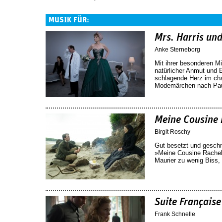
MUSIK FÜR:
Mrs. Harris und
Anke Sterneborg
Mit ihrer besonderen M
natürlicher Anmut und E
schlagende Herz im char
Modemärchen nach Paul
Meine Cousine 
Birgit Roschy
Gut besetzt und geschm
»Meine Cousine Rache
Maurier zu wenig Biss,
Suite Française
Frank Schnelle