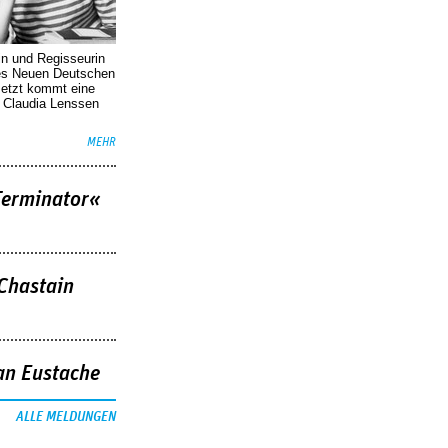
in und Regisseurin
des Neuen Deutschen
Jetzt kommt eine
. Claudia Lenssen
MEHR
Terminator«
 Chastain
an Eustache
ALLE MELDUNGEN