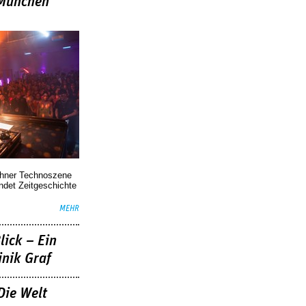
»München
chner Technoszene
indet Zeitgeschichte
MEHR
lick – Ein
nik Graf
Die Welt