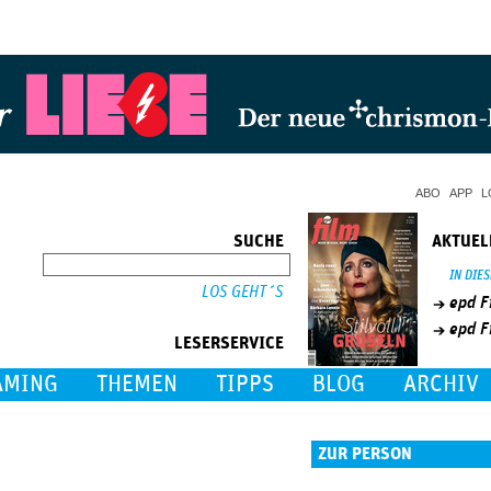
Jump to Navigation
ABO
APP
L
SUCHE
AKTUEL
SUCHE
IN DIE
epd F
epd F
LESERSERVICE
AMING
THEMEN
TIPPS
BLOG
ARCHIV
ZUR PERSON