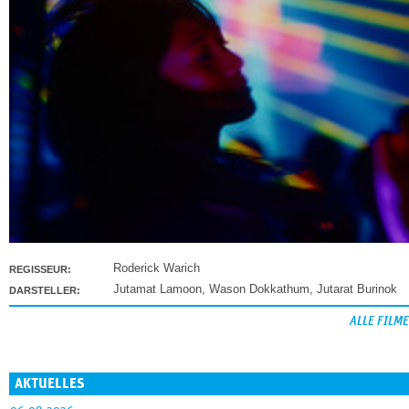
Roderick Warich
REGISSEUR:
Jutamat Lamoon
,
Wason Dokkathum
,
Jutarat Burinok
DARSTELLER:
ALLE FILME
AKTUELLES