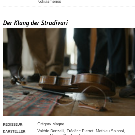
Kokiasmenos
Der Klang der Stradivari
Grégory Magne
REGISSEUR:
Valérie Donzelli
,
Frédéric Pierrot
,
Mathieu Spinosi
,
DARSTELLER: