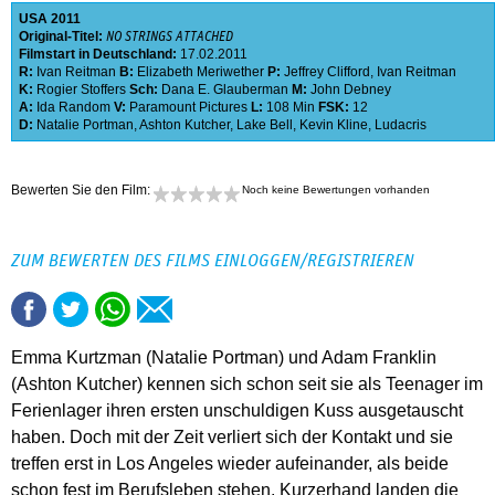
USA
2011
Original-Titel:
NO STRINGS ATTACHED
Filmstart in Deutschland:
17.02.2011
R:
Ivan Reitman
B:
Elizabeth Meriwether
P:
Jeffrey Clifford
,
Ivan Reitman
K:
Rogier Stoffers
Sch:
Dana E. Glauberman
M:
John Debney
A:
Ida Random
V:
Paramount Pictures
L:
108 Min
FSK:
12
D:
Natalie Portman
,
Ashton Kutcher
,
Lake Bell
,
Kevin Kline
,
Ludacris
Bewerten Sie den Film:
Noch keine Bewertungen vorhanden
ZUM BEWERTEN DES FILMS EINLOGGEN/REGISTRIEREN
Emma Kurtzman (Natalie Portman) und Adam Franklin
(Ashton Kutcher) kennen sich schon seit sie als Teenager im
Ferienlager ihren ersten unschuldigen Kuss ausgetauscht
haben. Doch mit der Zeit verliert sich der Kontakt und sie
treffen erst in Los Angeles wieder aufeinander, als beide
schon fest im Berufsleben stehen. Kurzerhand landen die