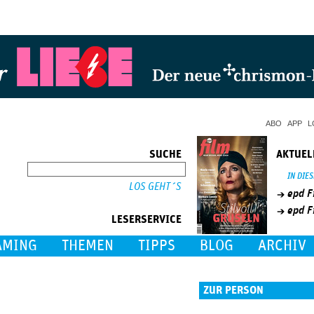
Jump to Navigation
ABO
APP
L
SUCHE
AKTUEL
SUCHE
IN DIE
epd F
epd F
LESERSERVICE
AMING
THEMEN
TIPPS
BLOG
ARCHIV
ZUR PERSON