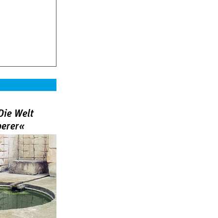
Die Welt
berer«