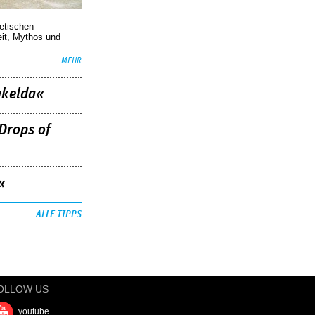
oetischen
eit, Mythos und
MEHR
nkelda«
Drops of
«
ALLE TIPPS
OLLOW US
youtube