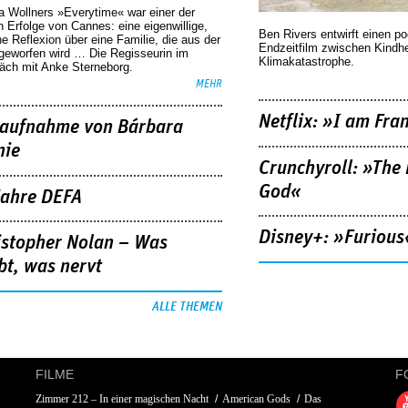
a Wollners »Everytime« war einer der
 Erfolge von Cannes: eine eigenwillige,
Ben Rivers entwirft einen p
he Reflexion über eine ­Familie, die aus der
Endzeitfilm zwischen Kindh
geworfen wird … Die Regisseurin im
Klimakatastrophe.
äch mit Anke Sterneborg.
MEHR
Netflix: »I am Fra
aufnahme von Bárbara
nie
Crunchyroll: »The 
God«
Jahre DEFA
Disney+: »Furious
istopher Nolan – Was
bt, was nervt
ALLE THEMEN
FILME
F
Zimmer 212 – In einer magischen Nacht
American Gods
Das