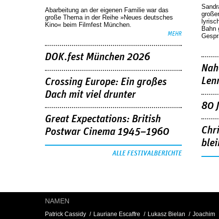
Sandr
Abarbeitung an der eigenen Familie war das
großen
große Thema in der Reihe »Neues deutsches
lyrisc
Kino« beim Filmfest München.
Bahn 
MEHR
Gespr
DOK.fest München 2026
Nah
Len
Crossing Europe: Ein großes
Dach mit viel drunter
80 
Great Expectations: British
Chr
Postwar Cinema 1945–1960
blei
ALLE FESTIVALBERICHTE
NAMEN
Patrick Cassidy
Lauriane Escaffre
Lukasz Bielan
Joachim