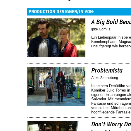
PRODUCTION DESIGNER/IN VON:
A Big Bold Beau
Ipke Cornils
Ein Liebespaar in spe 
Kennlernphase. Magisc
unaufgeregt wie herze
Problemista
Anke Sterneborg
In seinem Debütfilm ver
Komiker Julio Torres in
eigenen Erfahrungen al
Salvador. Mit meander
Fantasie und schrägem
verspieltes Märchen un
hochfliegende Fantasie,
Don't Worry Da