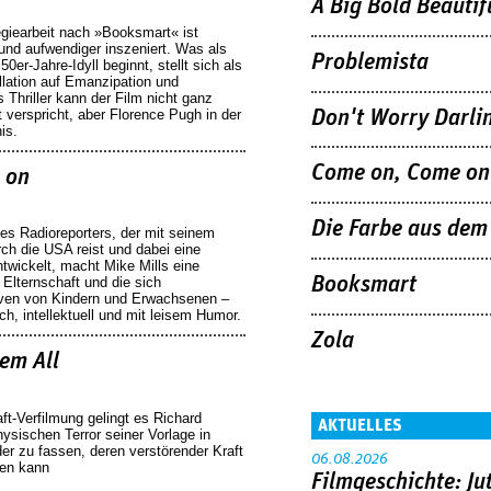
A Big Bold Beautif
egiearbeit nach »Booksmart« ist
 und aufwendiger inszeniert. Was als
Problemista
er-Jahre-Idyll beginnt, stellt sich als
llation auf Emanzipation und
Thriller kann der Film nicht ganz
 verspricht, aber Florence Pugh in der
Don't Worry Darli
is.
Come on, Come on
 on
Die Farbe aus dem 
es Radioreporters, der mit seinem
ch die USA reist und dabei eine
twickelt, macht Mike Mills eine
Booksmart
 Elternschaft und die sich
ven von Kindern und Erwachsenen –
ch, intellektuell und mit leisem Humor.
Zola
em All
aft-Verfilmung gelingt es Richard
AKTUELLES
ysischen Terror seiner Vorlage in
er zu fassen, deren verstörender Kraft
06.08.2026
en kann
Filmgeschichte: Ju