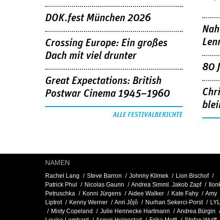
DOK.fest München 2026
Nah
Len
Crossing Europe: Ein großes
Dach mit viel drunter
80 
Great Expectations: British
Chr
Postwar Cinema 1945–1960
blei
ALLE FESTIVALBERICHTE
NAMEN
Rachel Lang
Steve Barron
Johnny Klimek
Lion Bischof
Patrick Phul
Nicolas Gaurin
Andrea Simml. Jakob Zapf
Ilon
Petruschka
Konni Jürgens
Aidee Walker
Kate Fahy
Amy
Liptrot
Kenny Werner
Anri Jôjô
Nurhan Sekerci-Porst
LYL
Misty Copeland
Julie Hennecke Hartmann
Andrea Bürgin