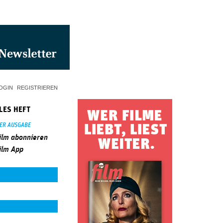
OGIN
REGISTRIEREN
LES HEFT
SER AUSGABE
ilm abonnieren
ilm App