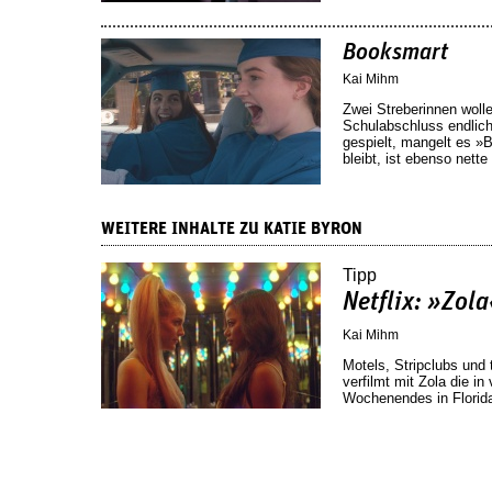
Booksmart
Kai Mihm
Zwei Streberinnen woll
Schulabschluss endlich
gespielt, mangelt es 
bleibt, ist ebenso nett
WEITERE INHALTE ZU KATIE BYRON
Tipp
Netflix: »Zol
Kai Mihm
Motels, Stripclubs und
verfilmt mit Zola die i
Wochenendes in Florid