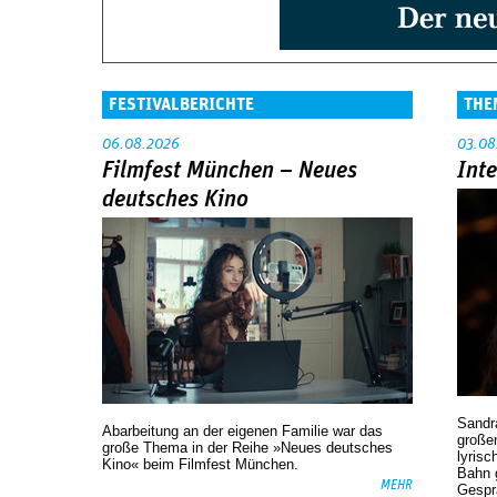
FESTIVALBERICHTE
THE
06.08.2026
03.08
Filmfest München – Neues
Int
deutsches Kino
Sandr
Abarbeitung an der eigenen Familie war das
großen
große Thema in der Reihe »Neues deutsches
lyrisc
Kino« beim Filmfest München.
Bahn 
MEHR
Gespr