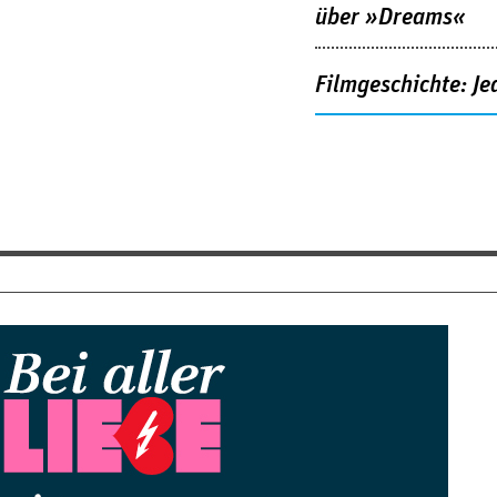
über »Dreams«
Filmgeschichte: Je