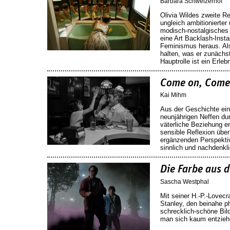
Barbara Schweizerhof
Olivia Wildes zweite R
ungleich ambitionierter
modisch-nostalgisches 50
eine Art Backlash-Insta
Feminismus heraus. Als 
halten, was er zunächst
Hauptrolle ist ein Erlebn
Come on, Come
Kai Mihm
Aus der Geschichte ein
neunjährigen Neffen dur
väterliche Beziehung en
sensible Reflexion über
ergänzenden Perspekti
sinnlich und nachdenkli
Die Farbe aus d
Sascha Westphal
Mit seiner H.-P.-Lovecr
Stanley, den beinahe ph
schrecklich-schöne Bild
man sich kaum entzieh