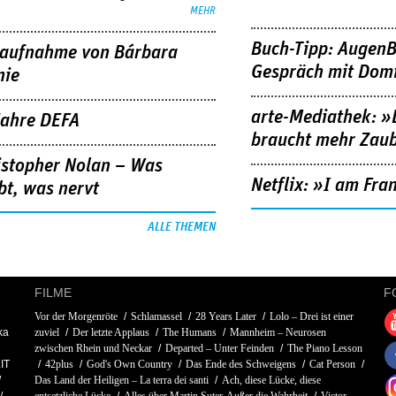
MEHR
Buch-Tipp: AugenB
aufnahme von Bárbara
Gespräch mit Domi
nie
arte-Mediathek: »
Jahre DEFA
braucht mehr Zau
istopher Nolan – Was
Netflix: »I am Fra
bt, was nervt
ALLE THEMEN
FILME
F
Vor der Morgenröte
Schlamassel
28 Years Later
Lolo – Drei ist einer
ka
zuviel
Der letzte Applaus
The Humans
Mannheim – Neurosen
zwischen Rhein und Neckar
Departed – Unter Feinden
The Piano Lesson
IT
42plus
God's Own Country
Das Ende des Schweigens
Cat Person
Das Land der Heiligen – La terra dei santi
Ach, diese Lücke, diese