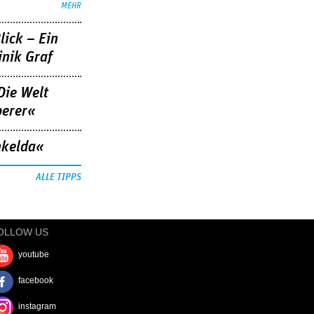
MEHR
lick – Ein
nik Graf
Die Welt
berer«
nkelda«
ALLE TIPPS
OLLOW US
youtube
facebook
instagram