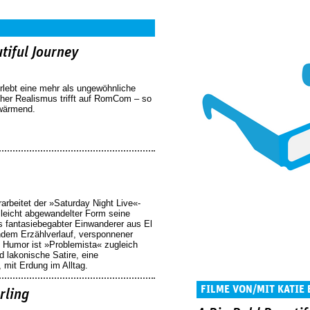
tiful Journey
erlebt eine mehr als ungewöhnliche
her Realismus trifft auf RomCom – so
rwärmend.
arbeitet der »Saturday Night Live«-
 leicht abgewandelter Form seine
s fantasiebegabter Einwanderer aus El
ndem Erzählverlauf, versponnener
 Humor ist »Problemista« zugleich
d lakonische Satire, eine
 mit Erdung im Alltag.
FILME VON/MIT KATIE
rling