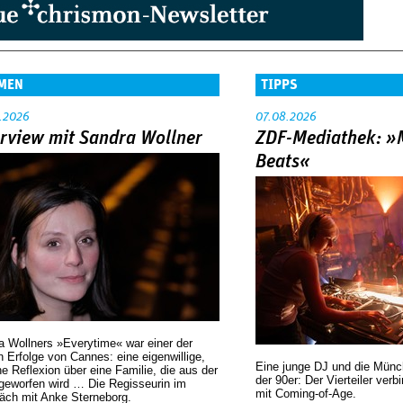
MEN
TIPPS
.2026
07.08.2026
erview mit Sandra Wollner
ZDF-Mediathek: 
Beats«
a Wollners »Everytime« war einer der
 Erfolge von Cannes: eine eigenwillige,
Eine junge DJ und die Mün
he Reflexion über eine ­Familie, die aus der
der 90er: Der Vierteiler verb
geworfen wird … Die Regisseurin im
mit Coming-of-Age.
äch mit Anke Sterneborg.