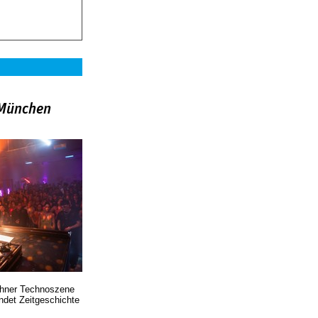
»München
chner Technoszene
indet Zeitgeschichte