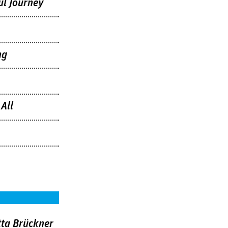
ul Journey
ng
All
tta Brückner