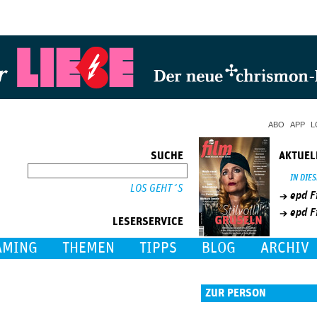
Jump to Navigation
ABO
APP
L
SUCHE
AKTUEL
SUCHE
IN DIE
epd F
epd F
LESERSERVICE
AMING
THEMEN
TIPPS
BLOG
ARCHIV
ZUR PERSON